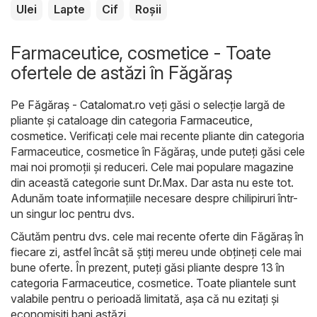
Ulei
Lapte
Cif
Roșii
Farmaceutice, cosmetice - Toate
ofertele de astăzi în Făgăraș
Pe
Făgăraș - Catalomat.ro
veți găsi o selecție largă de
pliante și cataloage din categoria
Farmaceutice,
cosmetice
. Verificați cele mai recente pliante din categoria
Farmaceutice, cosmetice în Făgăraș, unde puteți găsi cele
mai noi promoții și reduceri. Cele mai populare magazine
din această categorie sunt
Dr.Max
. Dar asta nu este tot.
Adunăm toate informațiile necesare despre chilipiruri într-
un singur loc pentru dvs.
Căutăm pentru dvs. cele mai recente oferte din Făgăraș în
fiecare zi, astfel încât să știți mereu unde obțineți cele mai
bune oferte. În prezent, puteți găsi pliante despre 13 în
categoria Farmaceutice, cosmetice. Toate pliantele sunt
valabile pentru o perioadă limitată, așa că nu ezitați și
economisiți bani astăzi.