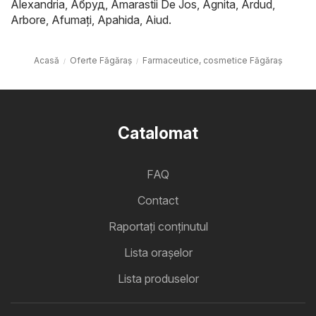
Alexandria
,
Абруд
,
Amarastii De Jos
,
Agnita
,
Ardud
,
Arbore
,
Afumaţi
,
Apahida
,
Aiud
.
Acasă
Oferte Făgăraș
Farmaceutice, cosmetice Făgăraș
Catalomat
FAQ
Contact
Raportați conținutul
Lista oraşelor
Lista produselor