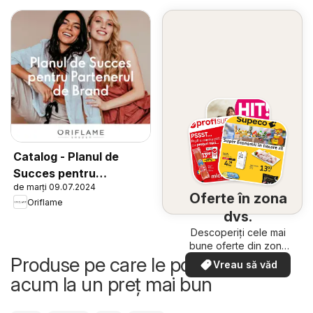
Catalog - Planul de
Succes pentru
de marți 09.07.2024
Partenerul de Brand
Oferte în zona
Oriflame
dvs.
Descoperiți cele mai
bune oferte din zona
dumneavoastră
Produse pe care le poți cumpăra
Vreau să văd
acum la un preț mai bun