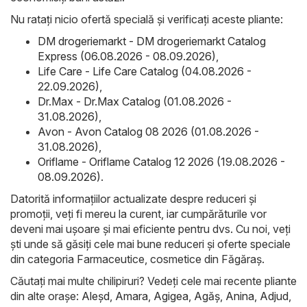
Nu ratați nicio ofertă specială și verificați aceste pliante:
DM drogeriemarkt - DM drogeriemarkt Catalog
Express (06.08.2026 - 08.09.2026)
,
Life Care - Life Care Catalog (04.08.2026 -
22.09.2026)
,
Dr.Max - Dr.Max Catalog (01.08.2026 -
31.08.2026)
,
Avon - Avon Catalog 08 2026 (01.08.2026 -
31.08.2026)
,
Oriflame - Oriflame Catalog 12 2026 (19.08.2026 -
08.09.2026)
.
Datorită informațiilor actualizate despre reduceri și
promoții, veți fi mereu la curent, iar cumpărăturile vor
deveni mai ușoare și mai eficiente pentru dvs. Cu noi, veți
ști unde să găsiți cele mai bune reduceri și oferte speciale
din categoria Farmaceutice, cosmetice din Făgăraș.
Căutați mai multe chilipiruri? Vedeți cele mai recente pliante
din alte orașe:
Aleşd
,
Amara
,
Agigea
,
Agăş
,
Anina
,
Adjud
,