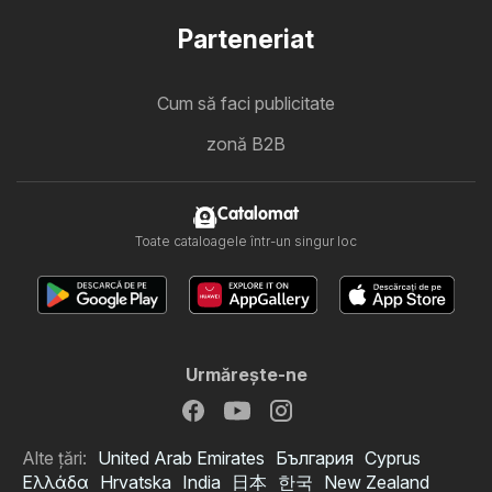
Parteneriat
Cum să faci publicitate
zonă B2B
Catalomat
Toate cataloagele într-un singur loc
Urmăreşte-ne
Alte țări:
United Arab Emirates
България
Cyprus
Ελλάδα
Hrvatska
India
日本
한국
New Zealand