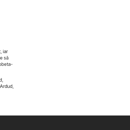
, iar
de să
robeta-
d
,
Ardud
,