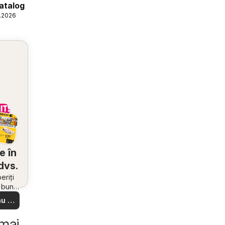
atalog
6.2026
e în
dvs.
riți
i bune
 din
u să
re –
 ușor
 mai