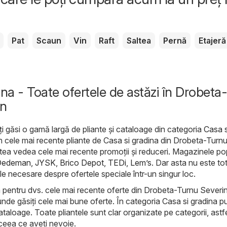
Pat
Scaun
Vin
Raft
Saltea
Pernă
Etajeră
ina - Toate ofertele de astăzi în Drobeta-
in
ți găsi o gamă largă de pliante și cataloage din categoria
Casa s
rin cele mai recente pliante de Casa si gradina din Drobeta-Turn
tea vedea cele mai recente promoții și reduceri. Magazinele po
Dedeman
,
JYSK
,
Brico Depot
,
TEDi
,
Lem’s
. Dar asta nu este tot
ile necesare despre ofertele speciale într-un singur loc.
m pentru dvs. cele mai recente oferte din Drobeta-Turnu Severin
 unde găsiți cele mai bune oferte. În categoria Casa si gradina pu
ataloage. Toate pliantele sunt clar organizate pe categorii, astfe
 ceea ce aveți nevoie.