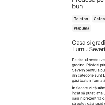
bun
Telefon
Cafea
Plapumă
Casa si grad
Turnu Sever
Pe site-ul nostru ve
gradina
. Răsfoiți p
Severin pentru a pu
din categorie sunt
găsi toate informați
În fiecare zi căută
încât să puteți afla
găsi în prezent 13 c
să puteți găsi rapid