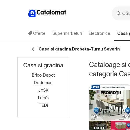
Catalomat
Oferte
Supermarketuri
Electronice
Casă ș
Casa si gradina Drobeta-Turnu Severin
Cataloage si 
Casa si gradina
categoria Cas
Brico Depot
Dedeman
JYSK
Lem’s
TEDi