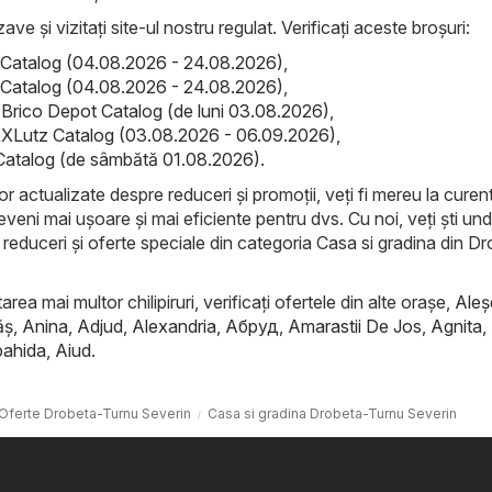
ave și vizitați site-ul nostru regulat. Verificați aceste broșuri:
Catalog (04.08.2026 - 24.08.2026)
,
Catalog (04.08.2026 - 24.08.2026)
,
 Brico Depot Catalog (de luni 03.08.2026)
,
XLutz Catalog (03.08.2026 - 06.09.2026)
,
Catalog (de sâmbătă 01.08.2026)
.
lor actualizate despre reduceri și promoții, veți fi mereu la curent
veni mai ușoare și mai eficiente pentru dvs. Cu noi, veți ști un
 reduceri și oferte speciale din categoria Casa si gradina din D
rea mai multor chilipiruri, verificați ofertele din alte orașe,
Aleş
ăş
,
Anina
,
Adjud
,
Alexandria
,
Абруд
,
Amarastii De Jos
,
Agnita
,
ahida
,
Aiud
.
Oferte Drobeta-Turnu Severin
Casa si gradina Drobeta-Turnu Severin