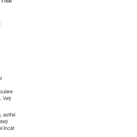
i
u
pulare
. Veți
, astfel
teți
l încât