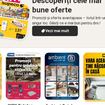
Descoperiți cele mai
bune oferte
Promoții și oferte avantajoase – totul într-u
singur loc. Găsiți ce e mai bun pentru dvs.!
Vezi mai mult