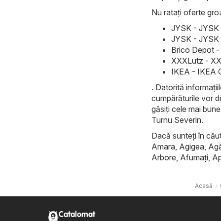
Nu ratați oferte groz
JYSK - JYSK 
JYSK - JYSK 
Brico Depot -
XXXLutz - XX
IKEA - IKEA 
. Datorită informații
cumpărăturile vor de
găsiți cele mai bune
Turnu Severin.
Dacă sunteți în căuta
Amara
,
Agigea
,
Ag
Arbore
,
Afumaţi
,
Ap
Acasă
Catalomat