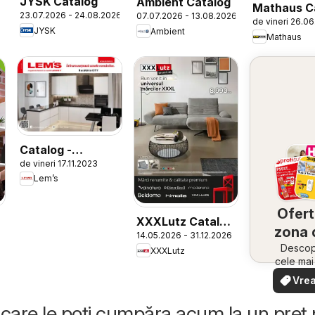
JYSK Catalog
Ambient Catalog
Mathaus C
23.07.2026 - 24.08.2026
07.07.2026 - 13.08.2026
de vineri 26.0
JYSK
Ambient
Mathaus
Catalog -
de vineri 17.11.2023
Bucătăria City
Lem’s
Ofert
XXXLutz Catalog
zona 
14.05.2026 - 31.12.2026
Premium
Descope
XXXLutz
cele ma
oferte
Vrea
apropie
văd
rapid și
care le poți cumpăra acum la un preț