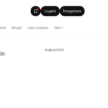
Logare
Înregistrare
ltele
Blogul
Lista oraşelor
Mai
PUBLICITATE
in