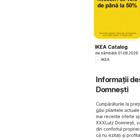
IKEA Catalog
de sâmbătă 01.08.2026
IKEA
Informații d
Domneşti
Cumpărăturile la preț
găsi pliantele actua
mai recente oferte sp
XXXLutz Domneşti, val
din confortul propriei
că nu ezitați și profi