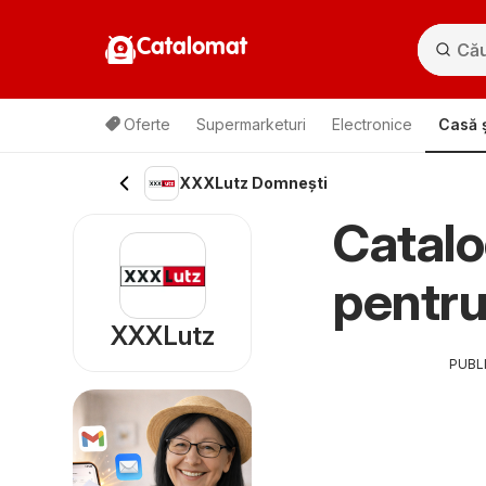
Catalomat
Oferte
Supermarketuri
Electronice
Casă ș
XXXLutz Domneşti
Catal
pentr
XXXLutz
PUBL