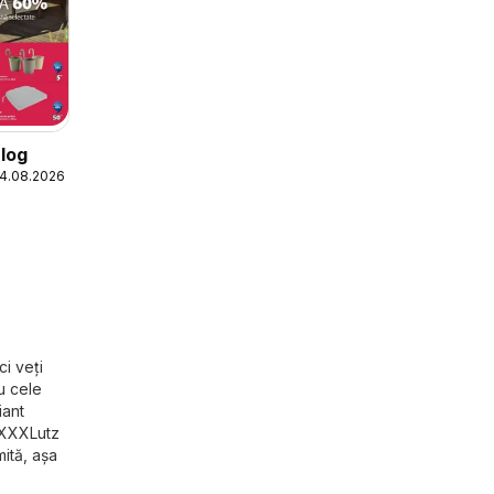
log
24.08.2026
i veți
u cele
iant
e XXXLutz
mită, așa