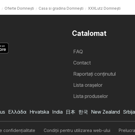
Oferte Domneşti
Casa si gradina Domneşti
XXXLutz Domneşti
Catalomat
FAQ
Contact
Raportați conținutul
Lista oraşelor
Lista produselor
us
Ελλάδα
Hrvatska
India
日本
한국
New Zealand
Srbija
de confidenţialitate
Condiţii pentru utilizarea web-ului
Prelucr