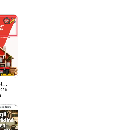
ot
2026
t