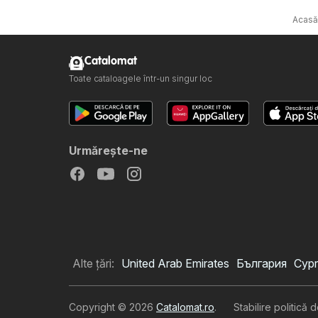
Acasă
Catalomat
Toate cataloagele într-un singur loc
Urmăreşte-ne
Alte țări:
United Arab Emirates
България
Cypr
Copyright © 2026
Catalomat.ro
.
Stabilire politică 