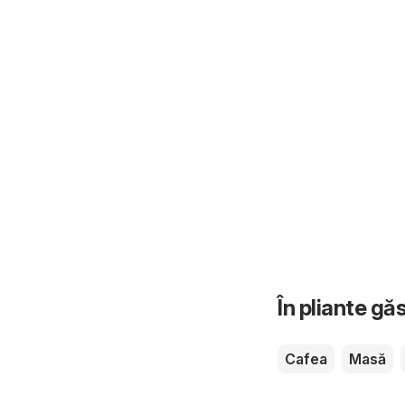
În pliante gă
Cafea
Masă