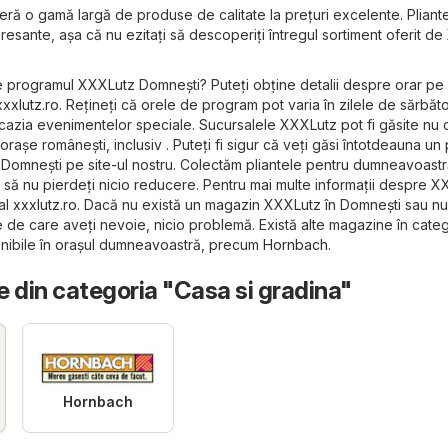
ă o gamă largă de produse de calitate la prețuri excelente. Pliante
resante, așa că nu ezitați să descoperiți întregul sortiment oferit d
ste programul XXXLutz Domneşti? Puteți obține detalii despre orar pe 
xxxlutz.ro
. Rețineți că orele de program pot varia în zilele de sărbăt
azia evenimentelor speciale. Sucursalele XXXLutz pot fi găsite nu 
 orașe românești, inclusiv . Puteți fi sigur că veți găsi întotdeauna un 
 Domneşti pe site-ul nostru. Colectăm pliantele pentru dumneavoastr
ât să nu pierdeți nicio reducere. Pentru mai multe informații despre X
ial
xxxlutz.ro
. Dacă nu există un magazin XXXLutz în Domneşti sau nu
 de care aveți nevoie, nicio problemă. Există alte magazine în cate
nibile în orașul dumneavoastră, precum
Hornbach
.
 din categoria "Casa si gradina"
Hornbach