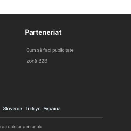
Parteneriat
Cum să faci publicitate
zonă B2B
Slovenija
Türkiye
Україна
area datelor personale