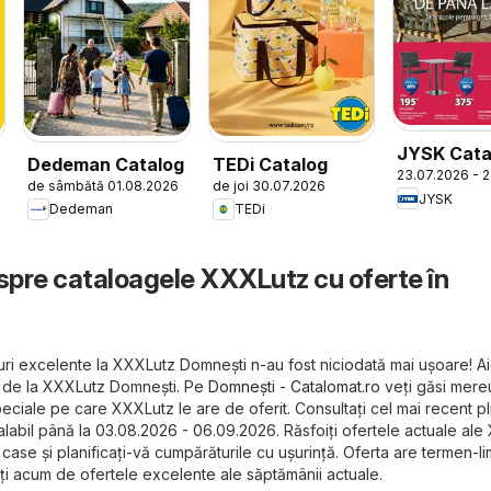
JYSK Cata
Dedeman Catalog
TEDi Catalog
23.07.2026 - 
de sâmbătă 01.08.2026
de joi 30.07.2026
JYSK
Dedeman
TEDi
espre cataloagele XXXLutz cu oferte în
uri excelente la XXXLutz Domneşti n-au fost niciodată mai ușoare! Aic
le de la XXXLutz Domneşti. Pe
Domneşti - Catalomat.ro
veți găsi mere
eciale pe care XXXLutz le are de oferit. Consultați cel mai recent pl
abil până la 03.08.2026 - 06.09.2026. Răsfoiți ofertele actuale al
 case și planificați-vă cumpărăturile cu ușurință. Oferta are termen-li
tați acum de ofertele excelente ale săptămânii actuale.