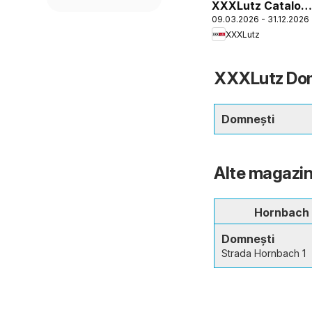
XXXLutz Catalog
09.03.2026 - 31.12.2026
grădină
XXXLutz
XXXLutz Domn
Domnești
Alte magazin
Hornbach
Domnești
Strada Hornbach 1