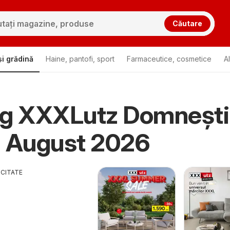
Căutare
i grădină
Haine, pantofi, sport
Farmaceutice, cosmetice
A
og XXXLutz Domneşti
u August 2026
ICITATE