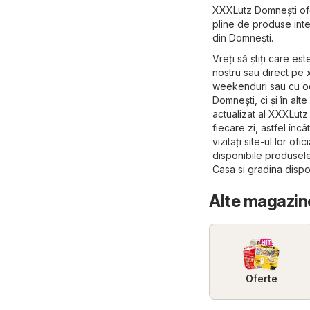
XXXLutz Domneşti ofer
pline de produse inte
din Domneşti.
Vreți să știți care e
nostru sau direct pe
weekenduri sau cu oc
Domneşti, ci și în alte
actualizat al XXXLutz
fiecare zi, astfel înc
vizitați site-ul lor ofic
disponibile produsele
Casa si gradina
dispo
Alte magazine
Oferte