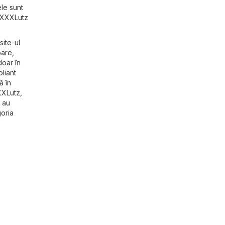
le sunt
e XXXLutz
site-ul
oare,
doar în
pliant
ă în
XXLutz,
 au
goria