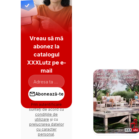
Vreau să mă
abonez la
catalogul
XXXLutz pe e-
mail
Abonează-te
Prin autentificare
sunteți de acord cu
condițiile de
utilizare
și cu
prelucrarea datelor
cu caracter
personal
.