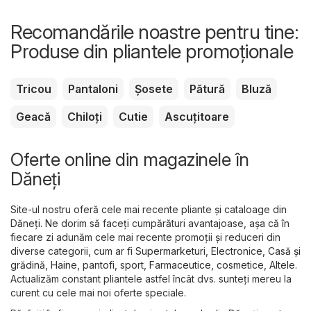
Recomandările noastre pentru tine:
Produse din pliantele promoționale
Tricou
Pantaloni
Șosete
Pătură
Bluză
Geacă
Chiloți
Cutie
Ascuțitoare
Oferte online din magazinele în
Dăneţi
Site-ul nostru oferă cele mai recente pliante și cataloage din
Dăneţi. Ne dorim să faceți cumpărături avantajoase, așa că în
fiecare zi adunăm cele mai recente promoții și reduceri din
diverse categorii, cum ar fi
Supermarketuri
,
Electronice
,
Casă și
grădină
,
Haine, pantofi, sport
,
Farmaceutice, cosmetice
,
Altele
.
Actualizăm constant pliantele astfel încât dvs. sunteți mereu la
curent cu cele mai noi oferte speciale.