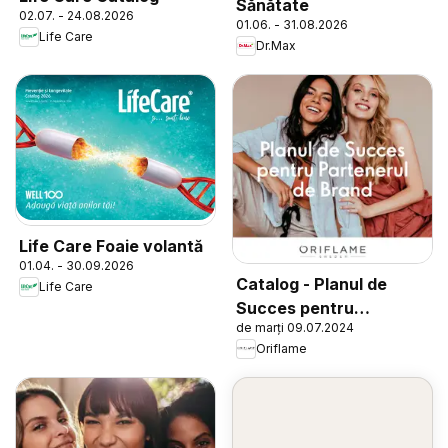
Sănătate
02.07. - 24.08.2026
01.06. - 31.08.2026
Life Care
Dr.Max
Life Care Foaie volantă
01.04. - 30.09.2026
Catalog - Planul de
Life Care
Succes pentru
de marți 09.07.2024
Partenerul de Brand
Oriflame