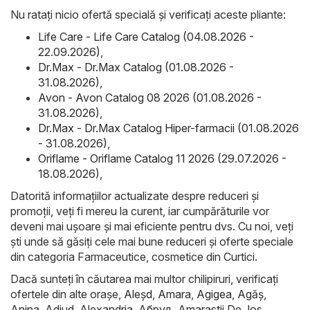
Nu ratați nicio ofertă specială și verificați aceste pliante:
Life Care - Life Care Catalog (04.08.2026 -
22.09.2026)
,
Dr.Max - Dr.Max Catalog (01.08.2026 -
31.08.2026)
,
Avon - Avon Catalog 08 2026 (01.08.2026 -
31.08.2026)
,
Dr.Max - Dr.Max Catalog Hiper-farmacii (01.08.2026
- 31.08.2026)
,
Oriflame - Oriflame Catalog 11 2026 (29.07.2026 -
18.08.2026)
,
Datorită informațiilor actualizate despre reduceri și
promoții, veți fi mereu la curent, iar cumpărăturile vor
deveni mai ușoare și mai eficiente pentru dvs. Cu noi, veți
ști unde să găsiți cele mai bune reduceri și oferte speciale
din categoria Farmaceutice, cosmetice din Curtici.
Dacă sunteți în căutarea mai multor chilipiruri, verificați
ofertele din alte orașe,
Aleşd
,
Amara
,
Agigea
,
Agăş
,
Anina
,
Adjud
,
Alexandria
,
Абруд
,
Amarastii De Jos
,