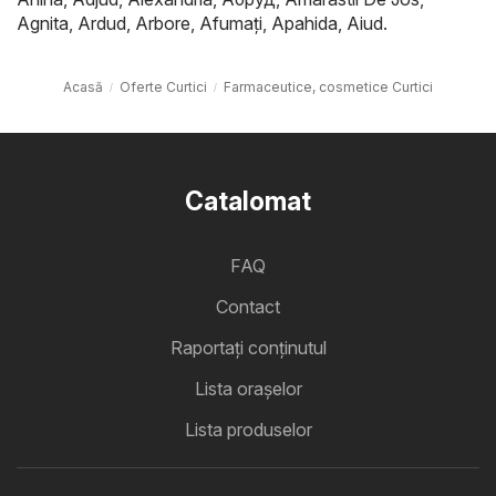
Agnita
,
Ardud
,
Arbore
,
Afumaţi
,
Apahida
,
Aiud
.
Acasă
Oferte Curtici
Farmaceutice, cosmetice Curtici
Catalomat
FAQ
Contact
Raportați conținutul
Lista oraşelor
Lista produselor