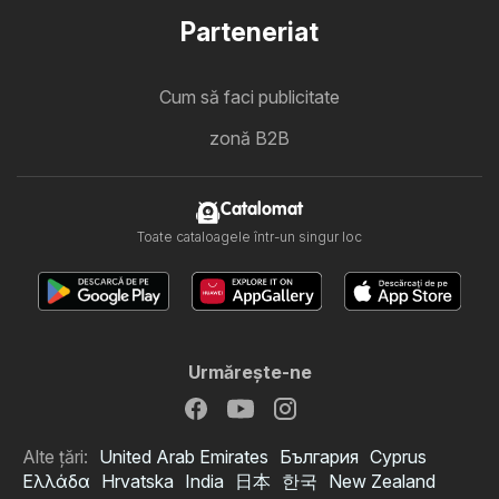
Parteneriat
Cum să faci publicitate
zonă B2B
Catalomat
Toate cataloagele într-un singur loc
Urmăreşte-ne
Alte țări:
United Arab Emirates
България
Cyprus
Ελλάδα
Hrvatska
India
日本
한국
New Zealand