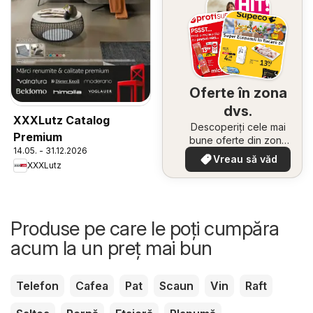
Oferte în zona
dvs.
XXXLutz Catalog
Descoperiți cele mai
Premium
bune oferte din zona
14.05. - 31.12.2026
dumneavoastră
Vreau să văd
XXXLutz
Produse pe care le poți cumpăra
acum la un preț mai bun
Telefon
Cafea
Pat
Scaun
Vin
Raft