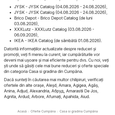
JYSK - JYSK Catalog (04.08.2026 - 24.08.2026)
,
JYSK - JYSK Catalog (04.08.2026 - 24.08.2026)
,
Brico Depot - Brico Depot Catalog (de luni
03.08.2026)
,
XXXLutz - XXXLutz Catalog (03.08.2026 -
06.09.2026)
,
IKEA - IKEA Catalog (de sâmbătă 01.08.2026)
.
Datorită informațiilor actualizate despre reduceri și
promoții, veți fi mereu la curent, iar cumpărăturile vor
deveni mai ușoare și mai eficiente pentru dvs. Cu noi, veți
ști unde să găsiți cele mai bune reduceri și oferte speciale
din categoria Casa si gradina din Cumpăna.
Dacă sunteți în căutarea mai multor chilipiruri, verificați
ofertele din alte orașe,
Aleşd
,
Amara
,
Agigea
,
Agăş
,
Anina
,
Adjud
,
Alexandria
,
Абруд
,
Amarastii De Jos
,
Agnita
,
Ardud
,
Arbore
,
Afumaţi
,
Apahida
,
Aiud
.
Acasă
Oferte Cumpăna
Casa si gradina Cumpăna