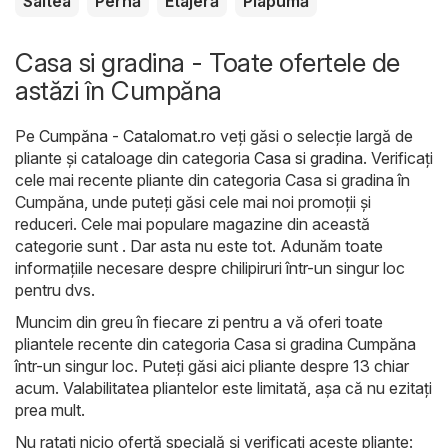
Saltea
Pernă
Etajeră
Plapumă
Casa si gradina - Toate ofertele de
astăzi în Cumpăna
Pe
Cumpăna - Catalomat.ro
veți găsi o selecție largă de
pliante și cataloage din categoria
Casa si gradina
. Verificați
cele mai recente pliante din categoria Casa si gradina în
Cumpăna, unde puteți găsi cele mai noi promoții și
reduceri. Cele mai populare magazine din această
categorie sunt . Dar asta nu este tot. Adunăm toate
informațiile necesare despre chilipiruri într-un singur loc
pentru dvs.
Muncim din greu în fiecare zi pentru a vă oferi toate
pliantele recente din categoria Casa si gradina Cumpăna
într-un singur loc. Puteți găsi aici pliante despre 13 chiar
acum. Valabilitatea pliantelor este limitată, așa că nu ezitați
prea mult.
Nu ratați nicio ofertă specială și verificați aceste pliante: