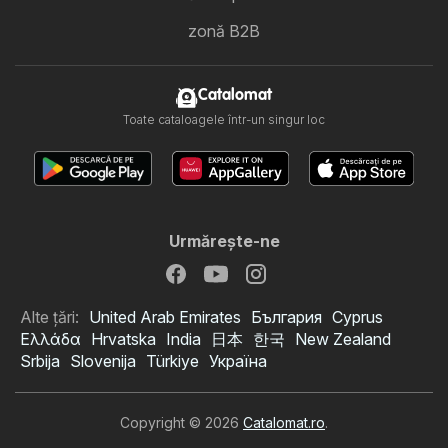
zonă B2B
Catalomat
Toate cataloagele într-un singur loc
Urmăreşte-ne
Alte țări:
United Arab Emirates
България
Cyprus
Ελλάδα
Hrvatska
India
日本
한국
New Zealand
Srbija
Slovenija
Türkiye
Україна
Copyright © 2026
Catalomat.ro
.