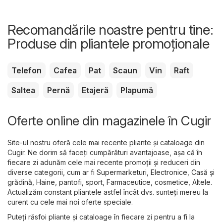
Recomandările noastre pentru tine:
Produse din pliantele promoționale
Telefon
Cafea
Pat
Scaun
Vin
Raft
Saltea
Pernă
Etajeră
Plapumă
Oferte online din magazinele în Cugir
Site-ul nostru oferă cele mai recente pliante și cataloage din
Cugir. Ne dorim să faceți cumpărături avantajoase, așa că în
fiecare zi adunăm cele mai recente promoții și reduceri din
diverse categorii, cum ar fi
Supermarketuri
,
Electronice
,
Casă și
grădină
,
Haine, pantofi, sport
,
Farmaceutice, cosmetice
,
Altele
.
Actualizăm constant pliantele astfel încât dvs. sunteți mereu la
curent cu cele mai noi oferte speciale.
Puteți răsfoi pliante și cataloage în fiecare zi pentru a fi la