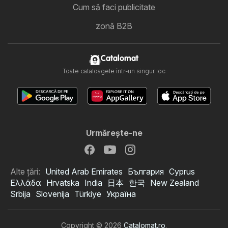
Cum să faci publicitate
zonă B2B
Catalomat
Toate cataloagele într-un singur loc
Urmăreşte-ne
Alte țări:
United Arab Emirates
България
Cyprus
Ελλάδα
Hrvatska
India
日本
한국
New Zealand
Srbija
Slovenija
Türkiye
Україна
Copyright © 2026
Catalomat.ro
.