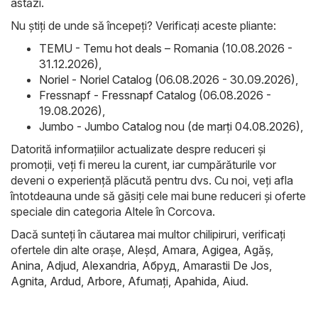
astăzi.
Nu știți de unde să începeți? Verificați aceste pliante:
TEMU - Temu hot deals – Romania (10.08.2026 -
31.12.2026)
,
Noriel - Noriel Catalog (06.08.2026 - 30.09.2026)
,
Fressnapf - Fressnapf Catalog (06.08.2026 -
19.08.2026)
,
Jumbo - Jumbo Catalog nou (de marți 04.08.2026)
,
Datorită informațiilor actualizate despre reduceri și
promoții, veți fi mereu la curent, iar cumpărăturile vor
deveni o experiență plăcută pentru dvs. Cu noi, veți afla
întotdeauna unde să găsiți cele mai bune reduceri și oferte
speciale din categoria Altele în Corcova.
Dacă sunteți în căutarea mai multor chilipiruri, verificați
ofertele din alte orașe,
Aleşd
,
Amara
,
Agigea
,
Agăş
,
Anina
,
Adjud
,
Alexandria
,
Абруд
,
Amarastii De Jos
,
Agnita
,
Ardud
,
Arbore
,
Afumaţi
,
Apahida
,
Aiud
.