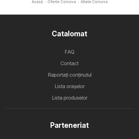
Acasă
Oferte Corcova
Altele Corcova
Catalomat
FAQ
Contact
Raportați conținutul
Lista oraşelor
Lista produselor
Parteneriat