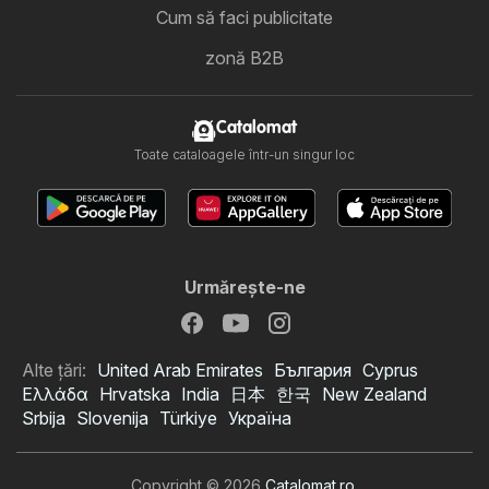
Cum să faci publicitate
zonă B2B
Catalomat
Toate cataloagele într-un singur loc
Urmăreşte-ne
Alte țări:
United Arab Emirates
България
Cyprus
Ελλάδα
Hrvatska
India
日本
한국
New Zealand
Srbija
Slovenija
Türkiye
Україна
Copyright © 2026
Catalomat.ro
.