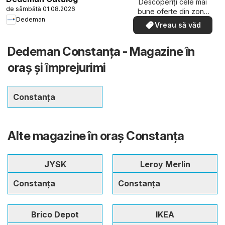
Descoperiți cele mai
de sâmbătă 01.08.2026
bune oferte din zona
Dedeman
dumneavoastră
Vreau să văd
Dedeman Constanța - Magazine în
oraş şi împrejurimi
Constanța
Alte magazine în oraş Constanța
JYSK
Leroy Merlin
Constanța
Constanța
Brico Depot
IKEA