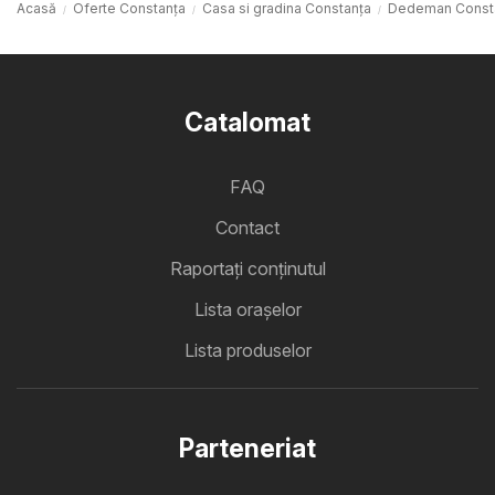
Acasă
Oferte Constanța
Casa si gradina Constanța
Dedeman Const
Catalomat
FAQ
Contact
Raportați conținutul
Lista oraşelor
Lista produselor
Parteneriat