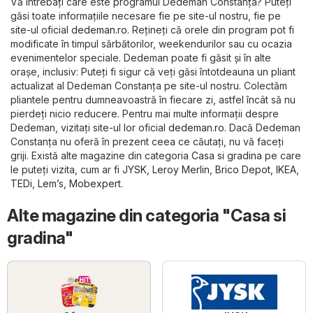
Vă întrebați care este programul Dedeman Constanța? Puteți
găsi toate informațiile necesare fie pe site-ul nostru, fie pe
site-ul oficial
dedeman.ro
. Rețineți că orele din program pot fi
modificate în timpul sărbătorilor, weekendurilor sau cu ocazia
evenimentelor speciale. Dedeman poate fi găsit și în alte
orașe, inclusiv: Puteți fi sigur că veți găsi întotdeauna un pliant
actualizat al Dedeman Constanța pe site-ul nostru. Colectăm
pliantele pentru dumneavoastră în fiecare zi, astfel încât să nu
pierdeți nicio reducere. Pentru mai multe informații despre
Dedeman, vizitați site-ul lor oficial
dedeman.ro
. Dacă Dedeman
Constanța nu oferă în prezent ceea ce căutați, nu vă faceți
griji. Există alte magazine din categoria
Casa si gradina
pe care
le puteți vizita, cum ar fi
JYSK
,
Leroy Merlin
,
Brico Depot
,
IKEA
,
TEDi
,
Lem’s
,
Mobexpert
.
Alte magazine din categoria "Casa si
gradina"