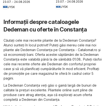
23.07. - 24.08.2026
23.07. - 24.08.2026
JYSK
JYSK
Informații despre cataloagele
Dedeman cu oferte în Constanța
Căutați cele mai recente pliante de la Dedeman Constanța?
Atunci sunteți în locul potrivit! Puteți găsi mereu cele mai noi
pliante ale Dedeman Constanța pe
Constanța - Catalomat.ro
și
să economisiți bani. Oferta acestei săptămâni de la Dedeman
Constanța este valabilă până la de sâmbătă 01.08.. Puteți răsfoi
cele mai recente oferte ale Dedeman din confortul propriei
case și să vă planificați cumpărăturile în mod eficient. Profitați
de promoțiile pe care magazinul le oferă în cadrul celor 5
pagini.
La Dedeman Constanța veți găsi o gamă largă de bunuri de
calitate la prețuri excelente. Pliantele online sunt pline de
produse care atrag atenția, așa că explorați acum oferta
completă a Dedeman din Constanța.