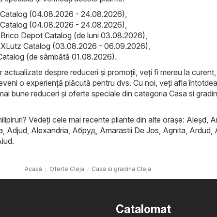
Catalog (04.08.2026 - 24.08.2026)
,
Catalog (04.08.2026 - 24.08.2026)
,
 Brico Depot Catalog (de luni 03.08.2026)
,
XLutz Catalog (03.08.2026 - 06.09.2026)
,
Catalog (de sâmbătă 01.08.2026)
.
r actualizate despre reduceri și promoții, veți fi mereu la curent, 
eveni o experiență plăcută pentru dvs. Cu noi, veți afla întotde
mai bune reduceri și oferte speciale din categoria Casa si gradin
ilipiruri? Vedeți cele mai recente pliante din alte orașe:
Aleşd
,
A
a
,
Adjud
,
Alexandria
,
Абруд
,
Amarastii De Jos
,
Agnita
,
Ardud
,
Aiud
.
Acasă
Oferte Cleja
Casa si gradina Cleja
Catalomat