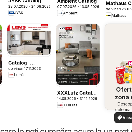
JYSK Catalog
Ambient Catalog
Mathaus C
23.07.2026 - 24.08.2026
07.07.2026 - 13.08.2026
de vineri 26.0
JYSK
Ambient
Mathaus
Catalog -
de vineri 17.11.2023
Bucătăria City
Lem’s
Ofert
XXXLutz Catalog
zona 
14.05.2026 - 31.12.2026
Premium
Descope
XXXLutz
cele ma
oferte
Vrea
apropie
văd
rapid și
care le poți cumpăra acum la un preț