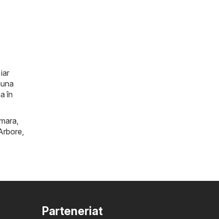
iar
auna
a în
mara
,
Arbore
,
Parteneriat