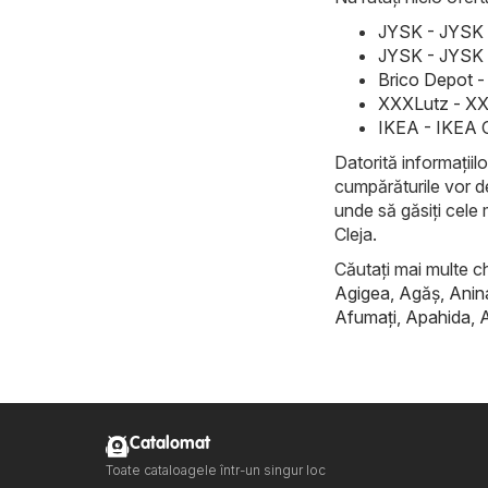
JYSK - JYSK 
JYSK - JYSK 
Brico Depot -
XXXLutz - XX
IKEA - IKEA 
Datorită informațiilo
cumpărăturile vor d
unde să găsiți cele 
Cleja.
Căutați mai multe ch
Agigea
,
Agăş
,
Anin
Afumaţi
,
Apahida
,
Catalomat
Toate cataloagele într-un singur loc