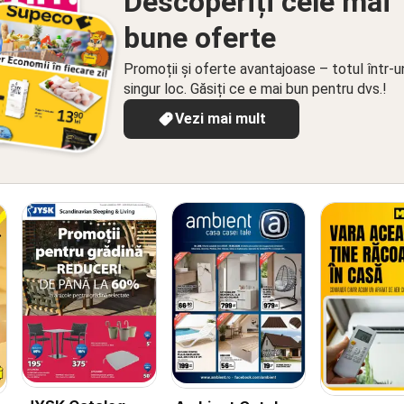
Descoperiți cele mai
bune oferte
Promoții și oferte avantajoase – totul într-u
singur loc. Găsiți ce e mai bun pentru dvs.!
Vezi mai mult