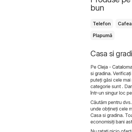
bun
Telefon
Cafea
Plapumă
Casa si gradi
Pe
Cleja - Cataloma
si gradina
. Verifica
puteți găsi cele mai
categorie sunt . Dar
într-un singur loc p
Căutăm pentru dvs. c
unde obțineți cele m
Casa si gradina. Toa
economisiți bani ast
Nu ratați nicio ofert