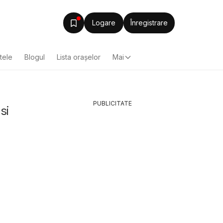
Logare
Înregistrare
ltele
Blogul
Lista oraşelor
Mai
PUBLICITATE
si