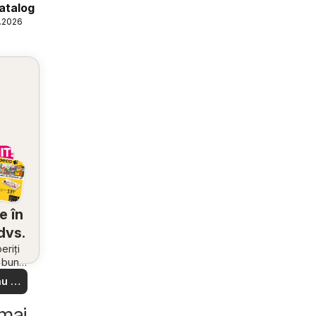
atalog
6.2026
e în
dvs.
riți
i bune
 din
u să
re –
 ușor
 mai