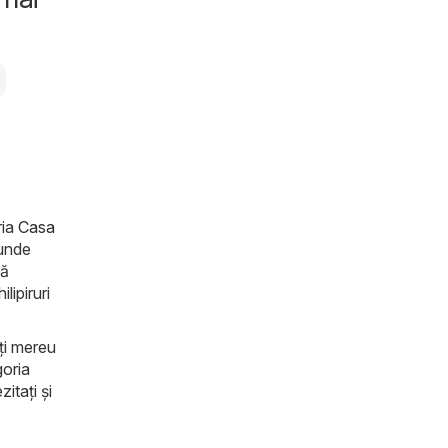
ria
Casa
 unde
tă
lipiruri
iți mereu
goria
itați și