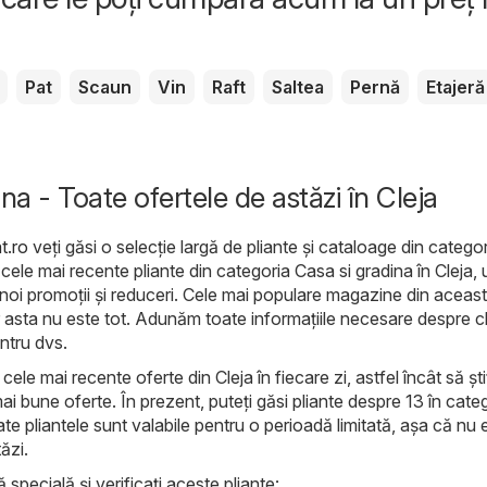
Pat
Scaun
Vin
Raft
Saltea
Pernă
Etajeră
na - Toate ofertele de astăzi în Cleja
t.ro
veți găsi o selecție largă de pliante și cataloage din catego
ți cele mai recente pliante din categoria Casa si gradina în Cleja,
 noi promoții și reduceri. Cele mai populare magazine din aceas
 asta nu este tot. Adunăm toate informațiile necesare despre chi
entru dvs.
ele mai recente oferte din Cleja în fiecare zi, astfel încât să șt
ai bune oferte. În prezent, puteți găsi pliante despre 13 în cate
te pliantele sunt valabile pentru o perioadă limitată, așa că nu ez
ăzi.
ă specială și verificați aceste pliante: