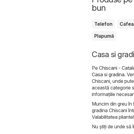
bun
Telefon
Cafea
Plapumă
Casa si gradi
Pe
Chiscani - Cata
Casa si gradina
. Ve
Chiscani, unde puteț
această categorie 
informațiile necesare
Muncim din greu în f
gradina Chiscani înt
Valabilitatea pliante
Nu știți de unde să î