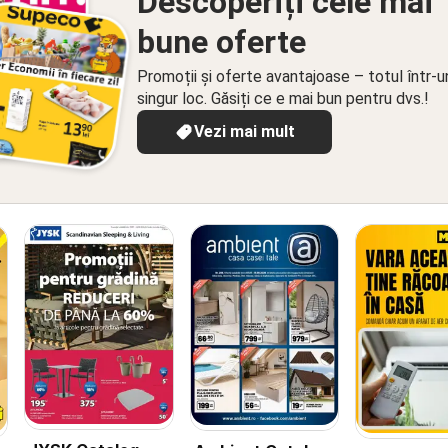
Descoperiți cele mai
bune oferte
Promoții și oferte avantajoase – totul într-u
singur loc. Găsiți ce e mai bun pentru dvs.!
Vezi mai mult