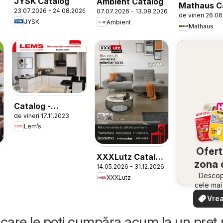
JYSK Catalog
Ambient Catalog
Mathaus C
23.07.2026 - 24.08.2026
07.07.2026 - 13.08.2026
de vineri 26.0
JYSK
Ambient
Mathaus
Catalog -
de vineri 17.11.2023
Bucătăria City
Lem’s
Ofert
XXXLutz Catalog
zona 
14.05.2026 - 31.12.2026
Premium
Descope
XXXLutz
cele ma
oferte
Vrea
apropie
văd
rapid și
care le poți cumpăra acum la un preț