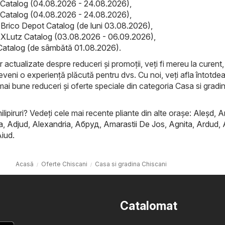
Catalog (04.08.2026 - 24.08.2026)
,
Catalog (04.08.2026 - 24.08.2026)
,
 Brico Depot Catalog (de luni 03.08.2026)
,
XLutz Catalog (03.08.2026 - 06.09.2026)
,
Catalog (de sâmbătă 01.08.2026)
.
r actualizate despre reduceri și promoții, veți fi mereu la curent, 
eveni o experiență plăcută pentru dvs. Cu noi, veți afla întotde
mai bune reduceri și oferte speciale din categoria Casa si gradin
ilipiruri? Vedeți cele mai recente pliante din alte orașe:
Aleşd
,
A
a
,
Adjud
,
Alexandria
,
Абруд
,
Amarastii De Jos
,
Agnita
,
Ardud
,
Aiud
.
Acasă
Oferte Chiscani
Casa si gradina Chiscani
Catalomat