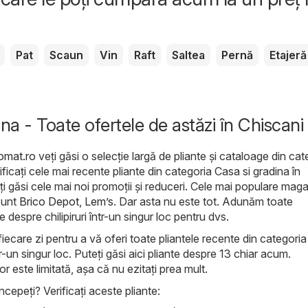
Pat
Scaun
Vin
Raft
Saltea
Pernă
Etajeră
na - Toate ofertele de astăzi în Chiscani
lomat.ro
veți găsi o selecție largă de pliante și cataloage din cat
rificați cele mai recente pliante din categoria Casa si gradina în
i găsi cele mai noi promoții și reduceri. Cele mai populare maga
sunt
Brico Depot
,
Lem’s
. Dar asta nu este tot. Adunăm toate
 despre chilipiruri într-un singur loc pentru dvs.
iecare zi pentru a vă oferi toate pliantele recente din categoria
r-un singur loc. Puteți găsi aici pliante despre 13 chiar acum.
lor este limitată, așa că nu ezitați prea mult.
ncepeți? Verificați aceste pliante: