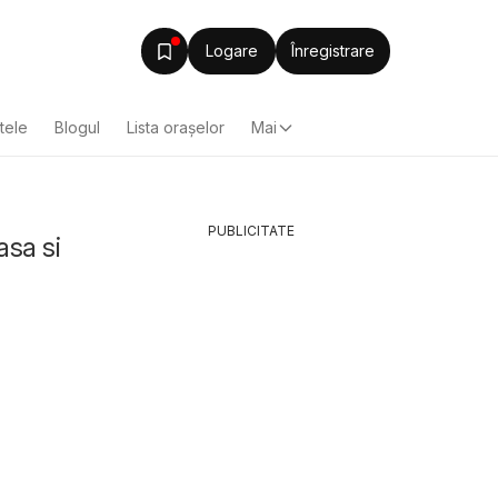
Logare
Înregistrare
ltele
Blogul
Lista oraşelor
Mai
PUBLICITATE
asa si