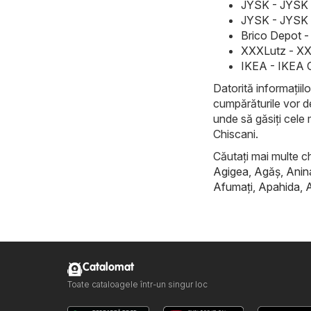
JYSK - JYSK 
JYSK - JYSK 
Brico Depot -
XXXLutz - XX
IKEA - IKEA 
Datorită informațiilo
cumpărăturile vor d
unde să găsiți cele 
Chiscani.
Căutați mai multe ch
Agigea
,
Agăş
,
Anin
Afumaţi
,
Apahida
,
Catalomat
Toate cataloagele într-un singur loc