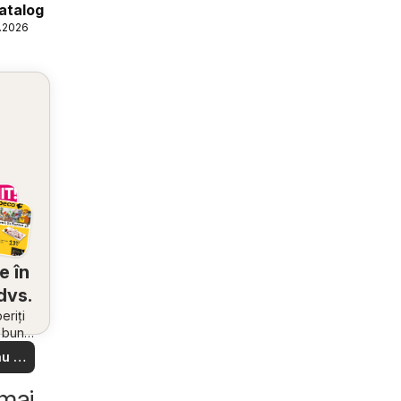
atalog
6.2026
e în
dvs.
riți
i bune
 din
u să
re –
 ușor
 mai