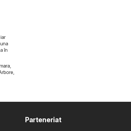
iar
auna
a în
mara
,
Arbore
,
Parteneriat