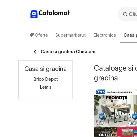
Catalomat
Oferte
Supermarketuri
Electronice
Casă ș
Casa si gradina Chiscani
Cataloage si 
Casa si gradina
gradina
Brico Depot
Lem’s