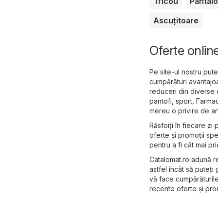
Tricou
Pantalo
Ascuțitoare
Oferte onlin
Pe site-ul nostru pute
cumpărături avantajoa
reduceri din diverse 
pantofi, sport
,
Farmac
mereu o privire de an
Răsfoiți în fiecare zi
oferte și promoții sp
pentru a fi cât mai pri
Catalomat.ro adună re
astfel încât să puteți
vă face cumpărăturile 
recente oferte și prom