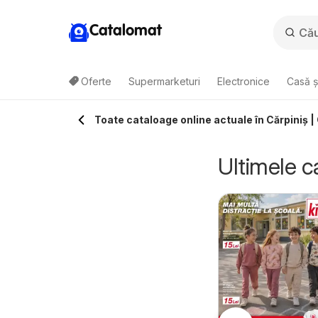
Catalomat
Oferte
Supermarketuri
Electronice
Casă ș
Toate cataloage online actuale în Cărpiniş 
Ultimele c
YSK Catalog
Catalog - Varietăți
3.07.2026 - 24.08.2026
10.11.2025 - 31.12.2026
JYSK
de Roșii
Metro