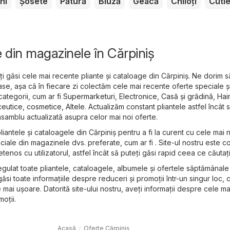
ni
Șosete
Pătură
Bluză
Geacă
Chiloți
Cuti
e din magazinele în Cărpiniş
ți găsi cele mai recente pliante și cataloage din Cărpiniş. Ne dorim s
se, așa că în fiecare zi colectăm cele mai recente oferte speciale ș
categorii, cum ar fi
Supermarketuri
,
Electronice
,
Casă și grădină
,
Hai
eutice, cosmetice
,
Altele
. Actualizăm constant pliantele astfel încât 
samblu actualizată asupra celor mai noi oferte.
 pliantele și cataloagele din Cărpiniş pentru a fi la curent cu cele mai 
eciale din magazinele dvs. preferate, cum ar fi . Site-ul nostru este 
etenos cu utilizatorul, astfel încât să puteți găsi rapid ceea ce căutați
gulat toate pliantele, cataloagele, albumele și ofertele săptămânale
 găsi toate informațiile despre reduceri și promoții într-un singur loc,
mai ușoare. Datorită site-ului nostru, aveți informații despre cele ma
oții.
Acasă
Oferte Cărpiniş