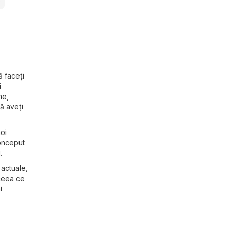
e
ă faceți
i
ne,
să aveți
noi
conceput
.
 actuale,
 ceea ce
i