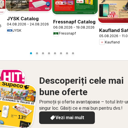
JYSK Catalog
Fressnapf Catalog
04.08.2026 - 24.08.2026
6
06.08.2026 - 19.08.2026
Kaufland Sa
JYSK
Fressnapf
05.08.2026 - 11.
Mare
Kaufland
Descoperiți cele mai
bune oferte
Promoții și oferte avantajoase – totul într-u
singur loc. Găsiți ce e mai bun pentru dvs.!
Vezi mai mult