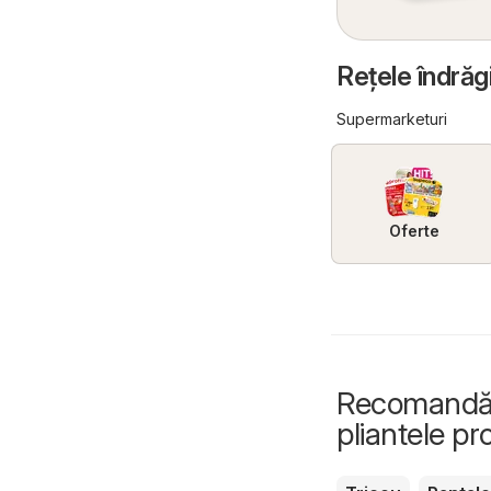
Reţele îndrăgi
Supermarketuri
Oferte
Recomandări
pliantele p