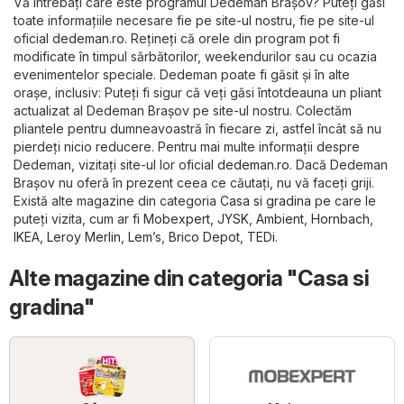
Vă întrebați care este programul Dedeman Brașov? Puteți găsi
toate informațiile necesare fie pe site-ul nostru, fie pe site-ul
oficial
dedeman.ro
. Rețineți că orele din program pot fi
modificate în timpul sărbătorilor, weekendurilor sau cu ocazia
evenimentelor speciale. Dedeman poate fi găsit și în alte
orașe, inclusiv: Puteți fi sigur că veți găsi întotdeauna un pliant
actualizat al Dedeman Brașov pe site-ul nostru. Colectăm
pliantele pentru dumneavoastră în fiecare zi, astfel încât să nu
pierdeți nicio reducere. Pentru mai multe informații despre
Dedeman, vizitați site-ul lor oficial
dedeman.ro
. Dacă Dedeman
Brașov nu oferă în prezent ceea ce căutați, nu vă faceți griji.
Există alte magazine din categoria
Casa si gradina
pe care le
puteți vizita, cum ar fi
Mobexpert
,
JYSK
,
Ambient
,
Hornbach
,
IKEA
,
Leroy Merlin
,
Lem’s
,
Brico Depot
,
TEDi
.
Alte magazine din categoria "Casa si
gradina"