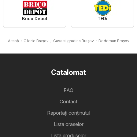
Brico Depot
TEDi
Acasă
Oferte Brașov
Casa si gradina Brașov
Dedeman Brașov
Catalomat
FAQ
Contact
Raportați conținutul
Lista oraşelor
Lista produselor