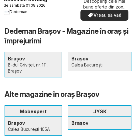
Descoperiți cele mai
de sâmbătă 01.08.2026
bune oferte din zona
Dedeman
dumneavoastră
Vreau să văd
Dedeman Brașov - Magazine în oraş şi
împrejurimi
Brașov
Brașov
B-dul Griviţei, nr. 1T,
Calea București
Braşov
Alte magazine în oraş Brașov
Mobexpert
JYSK
Brașov
Brașov
Calea București 105A