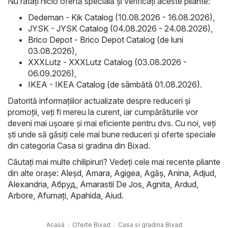
Nu ratați nicio ofertă specială și verificați aceste pliante:
Dedeman - Kik Catalog (10.08.2026 - 16.08.2026)
,
JYSK - JYSK Catalog (04.08.2026 - 24.08.2026)
,
Brico Depot - Brico Depot Catalog (de luni
03.08.2026)
,
XXXLutz - XXXLutz Catalog (03.08.2026 -
06.09.2026)
,
IKEA - IKEA Catalog (de sâmbătă 01.08.2026)
.
Datorită informațiilor actualizate despre reduceri și
promoții, veți fi mereu la curent, iar cumpărăturile vor
deveni mai ușoare și mai eficiente pentru dvs. Cu noi, veți
ști unde să găsiți cele mai bune reduceri și oferte speciale
din categoria Casa si gradina din Bixad.
Căutați mai multe chilipiruri? Vedeți cele mai recente pliante
din alte orașe:
Aleşd
,
Amara
,
Agigea
,
Agăş
,
Anina
,
Adjud
,
Alexandria
,
Абруд
,
Amarastii De Jos
,
Agnita
,
Ardud
,
Arbore
,
Afumaţi
,
Apahida
,
Aiud
.
Acasă
Oferte Bixad
Casa si gradina Bixad