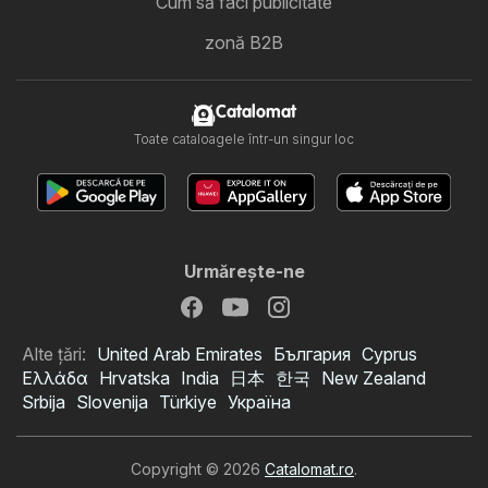
Cum să faci publicitate
zonă B2B
Catalomat
Toate cataloagele într-un singur loc
Urmăreşte-ne
Alte țări:
United Arab Emirates
България
Cyprus
Ελλάδα
Hrvatska
India
日本
한국
New Zealand
Srbija
Slovenija
Türkiye
Україна
Copyright © 2026
Catalomat.ro
.