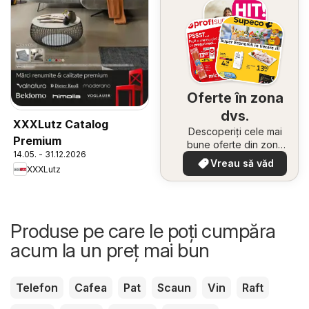
Oferte în zona
dvs.
XXXLutz Catalog
Descoperiți cele mai
Premium
bune oferte din zona
14.05. - 31.12.2026
dumneavoastră
Vreau să văd
XXXLutz
Produse pe care le poți cumpăra
acum la un preț mai bun
Telefon
Cafea
Pat
Scaun
Vin
Raft