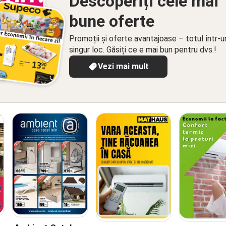
Descoperiți cele mai
bune oferte
Promoții și oferte avantajoase – totul într-u
singur loc. Găsiți ce e mai bun pentru dvs.!
Vezi mai mult