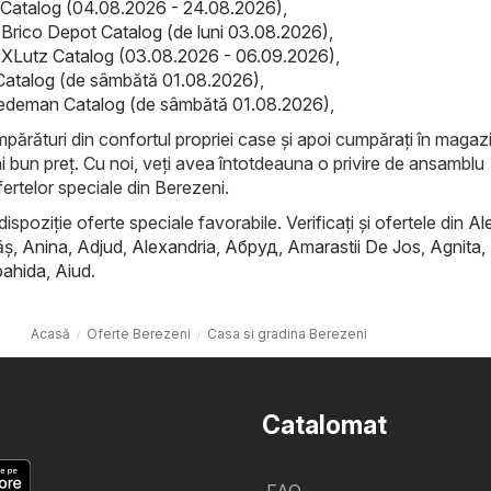
Catalog (04.08.2026 - 24.08.2026)
,
 Brico Depot Catalog (de luni 03.08.2026)
,
XLutz Catalog (03.08.2026 - 06.09.2026)
,
Catalog (de sâmbătă 01.08.2026)
,
deman Catalog (de sâmbătă 01.08.2026)
,
mpărături din confortul propriei case și apoi cumpărați în maga
ai bun preț. Cu noi, veți avea întotdeauna o privire de ansamblu
ertelor speciale din Berezeni.
dispoziție oferte speciale favorabile. Verificați și ofertele din
Al
ăş
,
Anina
,
Adjud
,
Alexandria
,
Абруд
,
Amarastii De Jos
,
Agnita
,
ahida
,
Aiud
.
Acasă
Oferte Berezeni
Casa si gradina Berezeni
Catalomat