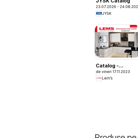
JYSK Catalog
23.07.2026 - 24.08.20
JYSK
Catalog -
de vineri 17.11.2023
Bucătăria City
Lem’s
Produse pe 