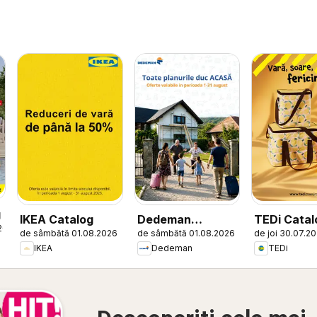
g
IKEA Catalog
Dedeman
TEDi Catal
26
de sâmbătă 01.08.2026
de sâmbătă 01.08.2026
de joi 30.07.2
Catalog
IKEA
Dedeman
TEDi