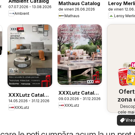
Ambient Catalog
Mathaus Catalog
Leroy Merl
26
07.07.2026 - 13.08.2026
de vineri 26.06.2026
de vineri 12.06
Catalog
Ambient
Mathaus
Leroy Merli
Ofert
XXXLutz Catalog
XXXLutz Catalog
zona 
09.03.2026 - 31.12.2026
grădină
14.05.2026 - 31.12.2026
Premium
XXXLutz
Descope
XXXLutz
cele ma
oferte
Vrea
apropie
văd
rapid și
care le poți cumpăra acum la un preț