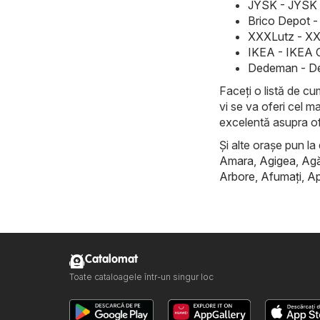
JYSK - JYSK 
Brico Depot -
XXXLutz - XX
IKEA - IKEA 
Dedeman - De
Faceți o listă de cu
vi se va oferi cel m
excelentă asupra of
Și alte orașe pun la 
Amara
,
Agigea
,
Ag
Arbore
,
Afumaţi
,
Ap
Catalomat
Toate cataloagele într-un singur loc