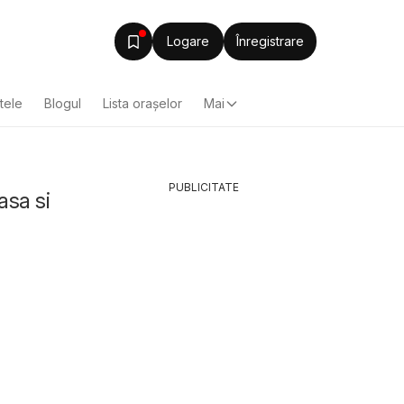
Logare
Înregistrare
ltele
Blogul
Lista oraşelor
Mai
PUBLICITATE
asa si