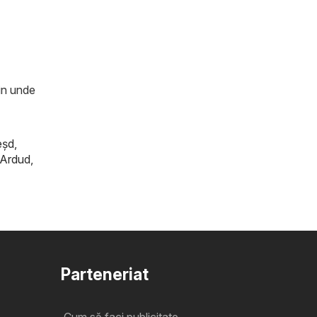
zin unde
eşd
,
Ardud
,
Parteneriat