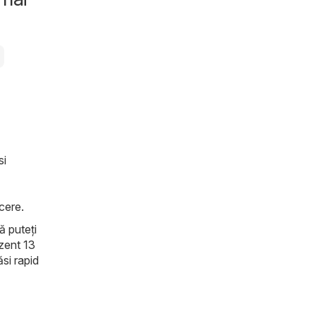
si
ucere.
ă puteți
ezent 13
ăsi rapid