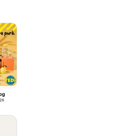
og
026