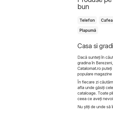
bun
Telefon
Cafea
Plapumă
Casa si gradi
Dacă sunteți în căut
gradina în Berezeni, 
Catalomat.ro
puteți 
populare magazine din
În fiecare zi căutăm
afla unde găsiți cel
cataloage. Toate pli
ceea ce aveți nevoi
Nu știți de unde să î