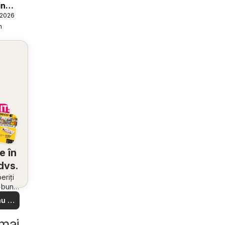
in
.2026
n
e în
dvs.
riți
i bune
 din
u să
re –
 ușor
 mai