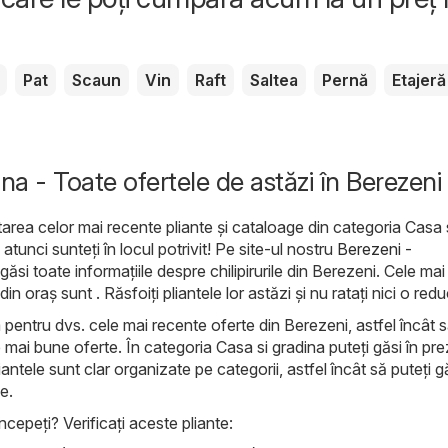
Pat
Scaun
Vin
Raft
Saltea
Pernă
Etajeră
na - Toate ofertele de astăzi în Berezeni
area celor mai recente pliante și cataloage din categoria Casa 
atunci sunteți în locul potrivit! Pe site-ul nostru
Berezeni -
găsi toate informațiile despre chilipirurile din Berezeni. Cele mai
 oraș sunt . Răsfoiți pliantele lor astăzi și nu ratați nici o red
 pentru dvs. cele mai recente oferte din Berezeni, astfel încât s
e mai bune oferte. În categoria Casa si gradina puteți găsi în pr
antele sunt clar organizate pe categorii, astfel încât să puteți g
e.
ncepeți? Verificați aceste pliante: