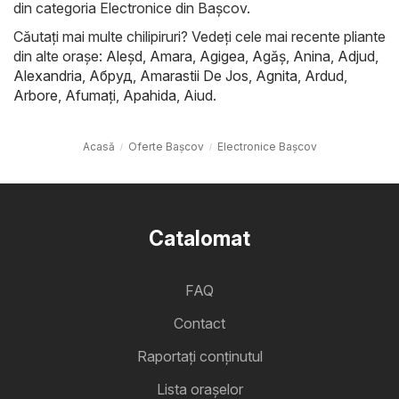
din categoria Electronice din Başcov.
Căutați mai multe chilipiruri? Vedeți cele mai recente pliante
din alte orașe:
Aleşd
,
Amara
,
Agigea
,
Agăş
,
Anina
,
Adjud
,
Alexandria
,
Абруд
,
Amarastii De Jos
,
Agnita
,
Ardud
,
Arbore
,
Afumaţi
,
Apahida
,
Aiud
.
Acasă
Oferte Başcov
Electronice Başcov
Catalomat
FAQ
Contact
Raportați conținutul
Lista oraşelor