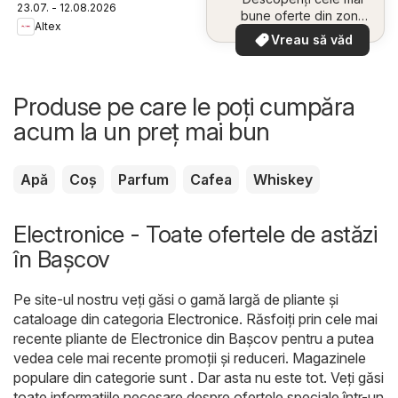
23.07. - 12.08.2026
bune oferte din zona
Altex
dumneavoastră
Vreau să văd
Produse pe care le poți cumpăra
acum la un preț mai bun
Apă
Coș
Parfum
Cafea
Whiskey
Electronice - Toate ofertele de astăzi
în Başcov
Pe site-ul nostru veți găsi o gamă largă de pliante și
cataloage din categoria
Electronice
. Răsfoiți prin cele mai
recente pliante de Electronice din Başcov pentru a putea
vedea cele mai recente promoții și reduceri. Magazinele
populare din categorie sunt . Dar asta nu este tot. Veți găsi
toate informațiile necesare despre ofertele speciale într-un