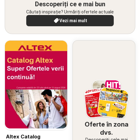
Descoperiți ce e mai bun
Căutați inspirație? Urmăriți ofertele actuale
Vezi mai mult
Oferte în zona
dvs.
Altex Catalog
Descoperiți cele mai