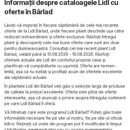
Informații despre cataloagele Lidl cu
oferte în Bârlad
Lăsați-vă inspirați în fiecare săptămână de cele mai recente
oferte de la Lidl Bârlad, unde fiecare pliant deschide ușa către
reduceri extraordinare și oferte exclusive. Răsfoiți întregul
pliant și descoperiți cele mai bune oferte care sunt aici doar
pentru dumneavoastră. Consultați cel mai recent pliant Lidl
Bârlad, valabil până la 10.08.2026 - 16.08.2026. Răsfoiți
ofertele actuale ale Lidl din confortul propriei case și
planificați-vă cumpărăturile cu ușurință. Oferta are termen-
limită, așa că nu ezitați și profitați acum de ofertele excelente
ale săptămânii actuale.
În pliantele Lidl din Bârlad veți găsi o selecție largă de produse
de calitate la prețuri excelente. Oferta este plină de oferte
interesante, așa că aruncați o privire asupra întregului sortiment
pe care Lidl Bârlad îl oferă.
Vă întrebați care este programul Lidl Bârlad? Puteți găsi toate
informațiile necesare fie pe site-ul nostru, fie pe site-ul oficial
lidl.ro
. Rețineți că orele din program pot fi modificate în timpul
sărbătorilor, weekendurilor sau cu ocazia evenimentelor