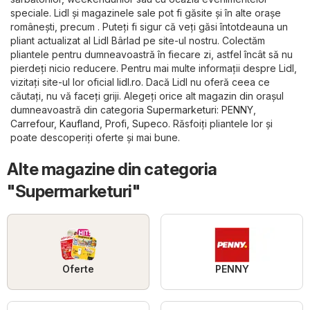
speciale. Lidl și magazinele sale pot fi găsite și în alte orașe
românești, precum . Puteți fi sigur că veți găsi întotdeauna un
pliant actualizat al Lidl Bârlad pe site-ul nostru. Colectăm
pliantele pentru dumneavoastră în fiecare zi, astfel încât să nu
pierdeți nicio reducere. Pentru mai multe informații despre Lidl,
vizitați site-ul lor oficial
lidl.ro
. Dacă Lidl nu oferă ceea ce
căutați, nu vă faceți griji. Alegeți orice alt magazin din orașul
dumneavoastră din categoria
Supermarketuri
:
PENNY
,
Carrefour
,
Kaufland
,
Profi
,
Supeco
. Răsfoiți pliantele lor și
poate descoperiți oferte și mai bune.
Alte magazine din categoria
"Supermarketuri"
Oferte
PENNY