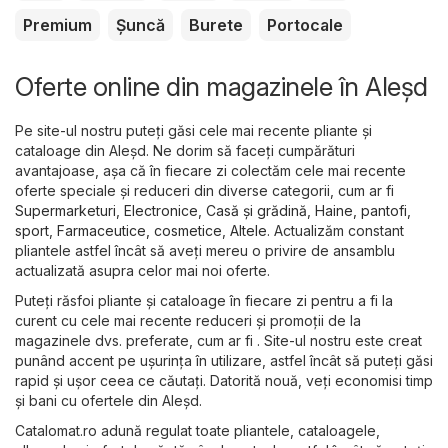
Premium
Șuncă
Burete
Portocale
Oferte online din magazinele în Aleşd
Pe site-ul nostru puteți găsi cele mai recente pliante și
cataloage din Aleşd. Ne dorim să faceți cumpărături
avantajoase, așa că în fiecare zi colectăm cele mai recente
oferte speciale și reduceri din diverse categorii, cum ar fi
Supermarketuri
,
Electronice
,
Casă și grădină
,
Haine, pantofi,
sport
,
Farmaceutice, cosmetice
,
Altele
. Actualizăm constant
pliantele astfel încât să aveți mereu o privire de ansamblu
actualizată asupra celor mai noi oferte.
Puteți răsfoi pliante și cataloage în fiecare zi pentru a fi la
curent cu cele mai recente reduceri și promoții de la
magazinele dvs. preferate, cum ar fi . Site-ul nostru este creat
punând accent pe ușurința în utilizare, astfel încât să puteți găsi
rapid și ușor ceea ce căutați. Datorită nouă, veți economisi timp
și bani cu ofertele din Aleşd.
Catalomat.ro adună regulat toate pliantele, cataloagele,