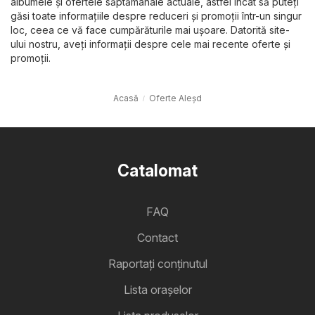
albumele și ofertele săptămânale actuale, astfel încât să puteți
găsi toate informațiile despre reduceri și promoții într-un singur
loc, ceea ce vă face cumpărăturile mai ușoare. Datorită site-
ului nostru, aveți informații despre cele mai recente oferte și
promoții.
Acasă
Oferte Aleşd
Catalomat
FAQ
Contact
Raportați conținutul
Lista oraşelor