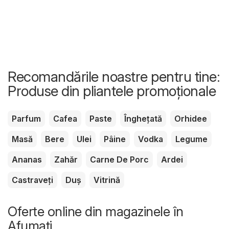
Recomandările noastre pentru tine:
Produse din pliantele promoționale
Parfum
Cafea
Paste
Înghețată
Orhidee
Masă
Bere
Ulei
Pâine
Vodka
Legume
Ananas
Zahăr
Carne De Porc
Ardei
Castraveți
Duș
Vitrină
Oferte online din magazinele în
Afumaţi