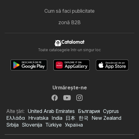
Cum să faci publicitate
zonă B2B
Catalomat
Toate cataloagele într-un singur loc
Urmăreşte-ne
Alte țări:
United Arab Emirates
България
Cyprus
Ελλάδα
Hrvatska
India
日本
한국
New Zealand
Srbija
Slovenija
Türkiye
Україна