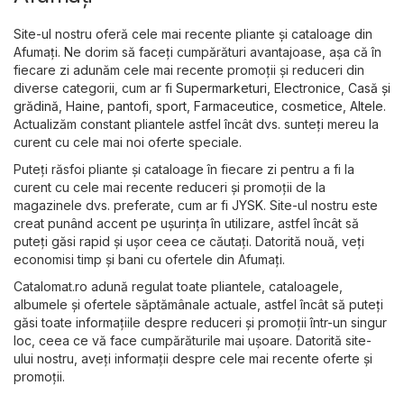
Site-ul nostru oferă cele mai recente pliante și cataloage din
Afumaţi. Ne dorim să faceți cumpărături avantajoase, așa că în
fiecare zi adunăm cele mai recente promoții și reduceri din
diverse categorii, cum ar fi
Supermarketuri
,
Electronice
,
Casă și
grădină
,
Haine, pantofi, sport
,
Farmaceutice, cosmetice
,
Altele
.
Actualizăm constant pliantele astfel încât dvs. sunteți mereu la
curent cu cele mai noi oferte speciale.
Puteți răsfoi pliante și cataloage în fiecare zi pentru a fi la
curent cu cele mai recente reduceri și promoții de la
magazinele dvs. preferate, cum ar fi
JYSK
. Site-ul nostru este
creat punând accent pe ușurința în utilizare, astfel încât să
puteți găsi rapid și ușor ceea ce căutați. Datorită nouă, veți
economisi timp și bani cu ofertele din Afumaţi.
Catalomat.ro adună regulat toate pliantele, cataloagele,
albumele și ofertele săptămânale actuale, astfel încât să puteți
găsi toate informațiile despre reduceri și promoții într-un singur
loc, ceea ce vă face cumpărăturile mai ușoare. Datorită site-
ului nostru, aveți informații despre cele mai recente oferte și
promoții.