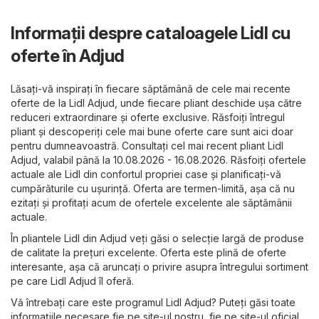
Informații despre cataloagele Lidl cu
oferte în Adjud
Lăsați-vă inspirați în fiecare săptămână de cele mai recente
oferte de la Lidl Adjud, unde fiecare pliant deschide ușa către
reduceri extraordinare și oferte exclusive. Răsfoiți întregul
pliant și descoperiți cele mai bune oferte care sunt aici doar
pentru dumneavoastră. Consultați cel mai recent pliant Lidl
Adjud, valabil până la 10.08.2026 - 16.08.2026. Răsfoiți ofertele
actuale ale Lidl din confortul propriei case și planificați-vă
cumpărăturile cu ușurință. Oferta are termen-limită, așa că nu
ezitați și profitați acum de ofertele excelente ale săptămânii
actuale.
În pliantele Lidl din Adjud veți găsi o selecție largă de produse
de calitate la prețuri excelente. Oferta este plină de oferte
interesante, așa că aruncați o privire asupra întregului sortiment
pe care Lidl Adjud îl oferă.
Vă întrebați care este programul Lidl Adjud? Puteți găsi toate
informațiile necesare fie pe site-ul nostru, fie pe site-ul oficial