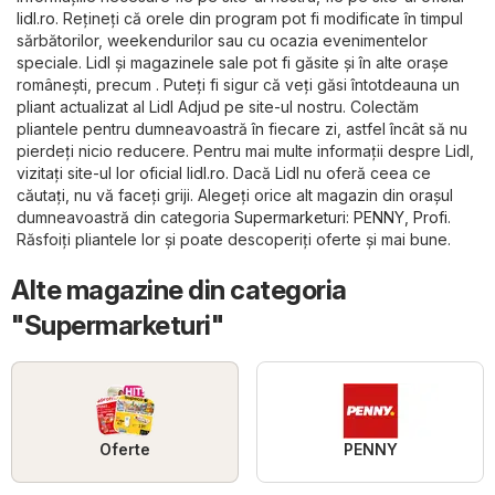
lidl.ro
. Rețineți că orele din program pot fi modificate în timpul
sărbătorilor, weekendurilor sau cu ocazia evenimentelor
speciale. Lidl și magazinele sale pot fi găsite și în alte orașe
românești, precum . Puteți fi sigur că veți găsi întotdeauna un
pliant actualizat al Lidl Adjud pe site-ul nostru. Colectăm
pliantele pentru dumneavoastră în fiecare zi, astfel încât să nu
pierdeți nicio reducere. Pentru mai multe informații despre Lidl,
vizitați site-ul lor oficial
lidl.ro
. Dacă Lidl nu oferă ceea ce
căutați, nu vă faceți griji. Alegeți orice alt magazin din orașul
dumneavoastră din categoria
Supermarketuri
:
PENNY
,
Profi
.
Răsfoiți pliantele lor și poate descoperiți oferte și mai bune.
Alte magazine din categoria
"Supermarketuri"
Oferte
PENNY