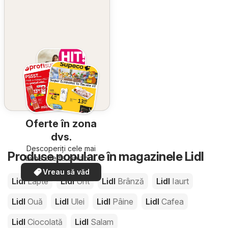
Oferte în zona
dvs.
Descoperiți cele mai
Produse populare în magazinele Lidl
bune oferte din zona
dumneavoastră
Vreau să văd
Lidl
Lapte
Lidl
Unt
Lidl
Brânză
Lidl
Iaurt
Lidl
Ouă
Lidl
Ulei
Lidl
Pâine
Lidl
Cafea
Lidl
Ciocolată
Lidl
Salam