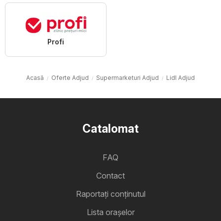
Profi
Acasă
Oferte Adjud
Supermarketuri Adjud
Lidl Adjud
Catalomat
FAQ
Contact
Raportați conținutul
Lista oraşelor