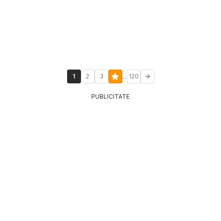
...
1
2
3
120
PUBLICITATE