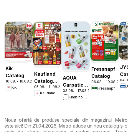
JYS
Kik
Fressnapf
Kaufland
Cata
Catalog
Catalog
AQUA
04.08.
Catalog
10.08. - 16.08.2026
06.08. - 19.08.2026
Carpatica
JY
05.08. - 11.08.2026
Tematic
Kik
Fressnapf
03.08. - 17.08.2026
Flavours
Kaufland
Kimbino MG - RO
Noua ofertă de produse speciale din magazinul Metro
este aici! Din 21.04.2026, Metro aduce un nou catalog și o
serie de oferte interesante și prețuri grozave. Toate