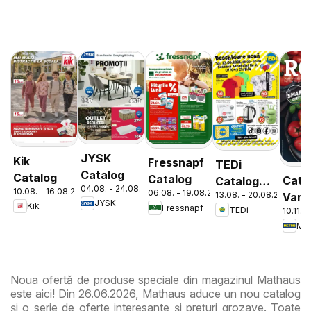
JYSK
Kik
Fressnapf
TEDi
Catalog
Catalog
Catalog
Cata
Catalog
04.08. - 24.08.2026
10.08. - 16.08.2026
06.08. - 19.08.2026
13.08. - 20.08.2026
Varie
Chitila
JYSK
Kik
Fressnapf
TEDi
10.11. 
de Ro
Met
Noua ofertă de produse speciale din magazinul Mathaus
este aici! Din 26.06.2026, Mathaus aduce un nou catalog
și o serie de oferte interesante și prețuri grozave. Toate