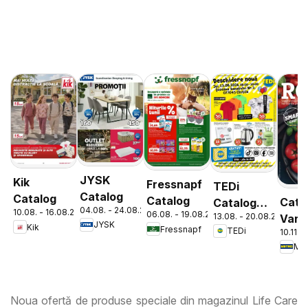
JYSK
Kik
Fressnapf
TEDi
Catalog
Catalog
Catalog
Cata
Catalog
04.08. - 24.08.2026
10.08. - 16.08.2026
06.08. - 19.08.2026
13.08. - 20.08.2026
Varie
Chitila
JYSK
Kik
Fressnapf
TEDi
10.11. 
de Ro
Met
Noua ofertă de produse speciale din magazinul Life Care