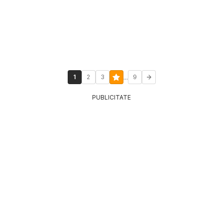
...
1
2
3
9
PUBLICITATE