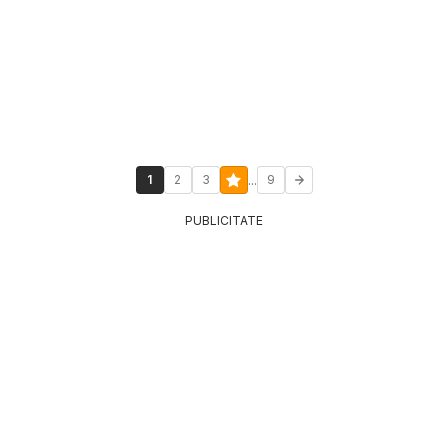
...
1
2
3
9
PUBLICITATE