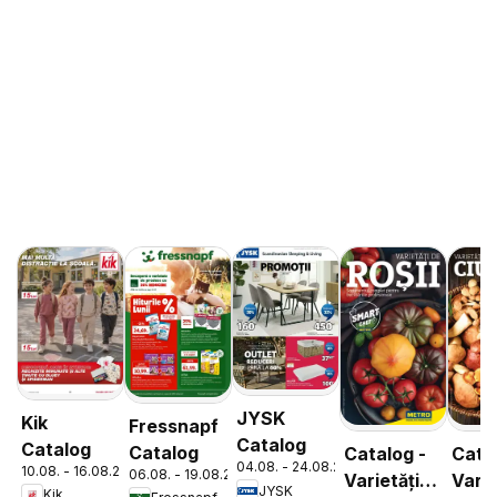
JYSK
Kik
Fressnapf
Catalog
Catalog
Catalog
Catalog -
Cata
04.08. - 24.08.2026
10.08. - 16.08.2026
06.08. - 19.08.2026
Varietăți
Varie
JYSK
Kik