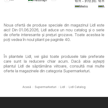
Fressnapf
10.11. - 31.12.2026
10.11. 
de Roșii
de
Metro
Met
Ciup
Noua ofertă de produse speciale din magazinul Lidl este
aici! Din 01.06.2026, Lidl aduce un nou catalog și o serie
de oferte interesante și prețuri grozave. Toate acestea le
poți vedea în noul pliant pe paginile 40.
În pliantele Lidl, vei găsi toate produsele tale preferate
care sunt la reducere chiar acum. Dacă abia aștepți
pliantul Lidl de săptămâna viitoare, consultă mai multe
oferte la magazinele din categoria Supermarketuri.
Acasă
Supermarketuri
Lidl
Lidl Catalog