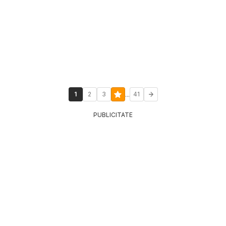
...
1
2
3
41
PUBLICITATE