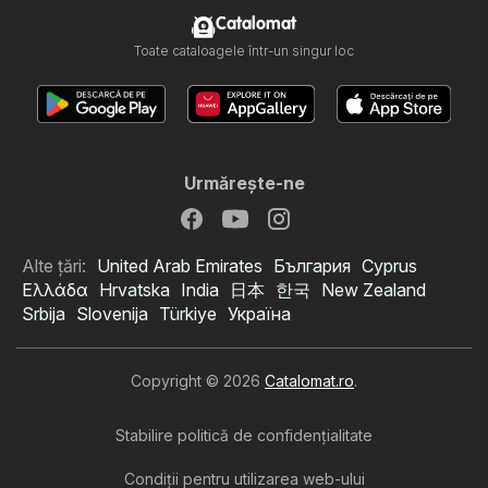
Catalomat
Toate cataloagele într-un singur loc
Urmăreşte-ne
Alte țări:
United Arab Emirates
България
Cyprus
Ελλάδα
Hrvatska
India
日本
한국
New Zealand
Srbija
Slovenija
Türkiye
Україна
Copyright © 2026
Catalomat.ro
.
Stabilire politică de confidenţialitate
Condiţii pentru utilizarea web-ului