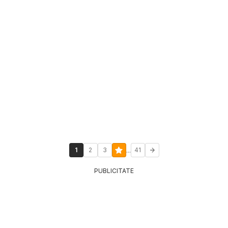
...
1
2
3
41
PUBLICITATE