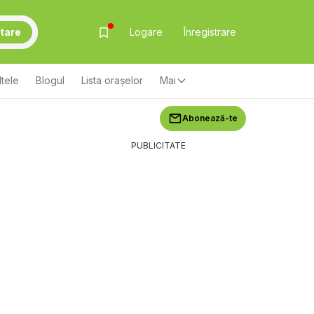
tare
Logare
Înregistrare
ltele
Blogul
Lista oraşelor
Mai
Abonează-te
PUBLICITATE