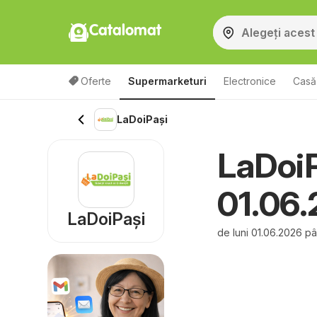
Catalomat
Oferte
Supermarketuri
Electronice
Casă 
LaDoiPași
LaDoiP
01.06
LaDoiPași
de luni 01.06.2026 p