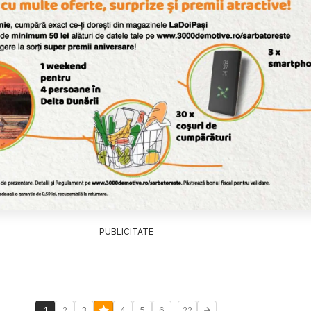
PUBLICITATE
...
1
2
3
4
5
6
22