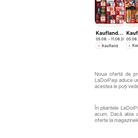
Kauf
Kaufland
05.08.
05.08. - 11.08.2026
Cata
Domnesti
Ka
Kaufland
Tema
Noua ofertă de pr
LaDoiPași aduce un 
acestea le poți vede
În pliantele LaDoiP
acum. Dacă abia aș
oferte la magazinel