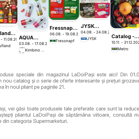
JYSK
Fressnapf
04.08. - 24.08.2026
land
Catalog
06.08. - 19.08.2026
Catalog
Catalog -
AQUA
JYSK
 - 11.08.2026
log
Fressnapf
10.11. - 31.12.2
Varietăți
03.08. - 17.08.2026
Carpatica
ufland
tic
Metro
Kimbino MG - RO
de Roșii
Flavours
oduse speciale din magazinul LaDoiPași este aici! Din 01.
nou catalog și o serie de oferte interesante și prețuri grozav
a în noul pliant pe paginile 21.
ași, vei găsi toate produsele tale preferate care sunt la reduce
tepți pliantul LaDoiPași de săptămâna viitoare, consultă m
e din categoria Supermarketuri.