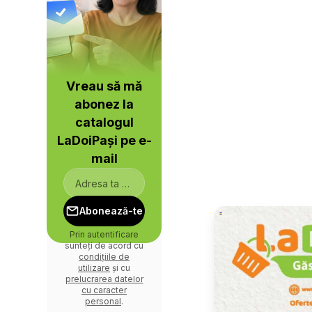
Vreau să mă
abonez la
catalogul
LaDoiPași pe e-
mail
Abonează-te
Prin autentificare
sunteți de acord cu
condițiile de
utilizare
și cu
prelucrarea datelor
cu caracter
personal
.