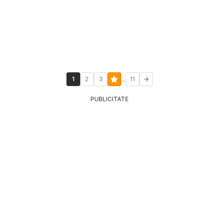
...
1
2
3
11
PUBLICITATE