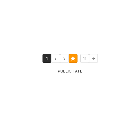
...
1
2
3
11
PUBLICITATE