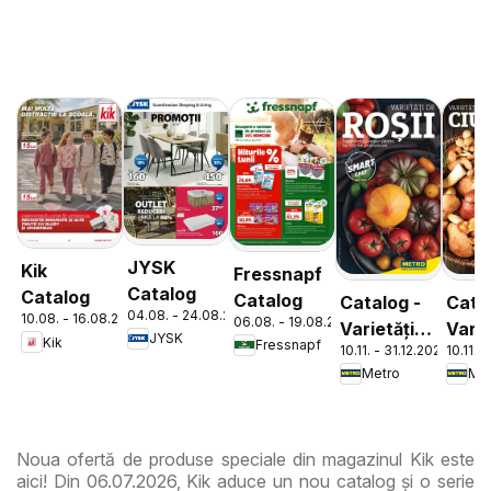
JYSK
Kik
Fressnapf
Catalog
Catalog
Catalog
Catalog -
Cata
04.08. - 24.08.2026
10.08. - 16.08.2026
06.08. - 19.08.2026
Varietăți
Varie
JYSK
Kik
Fressnapf
10.11. - 31.12.2026
10.11. 
de Roșii
de
Metro
Met
Ciup
Noua ofertă de produse speciale din magazinul Kik este
aici! Din 06.07.2026, Kik aduce un nou catalog și o serie