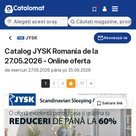
Catalomat
JYSK
Abonează-te
Catalog JYSK Romania de la
27.05.2026 - Online oferta
de miercuri 27.05.2026 până joi 25.06.2026
...
1
2
3
17
Salvare link