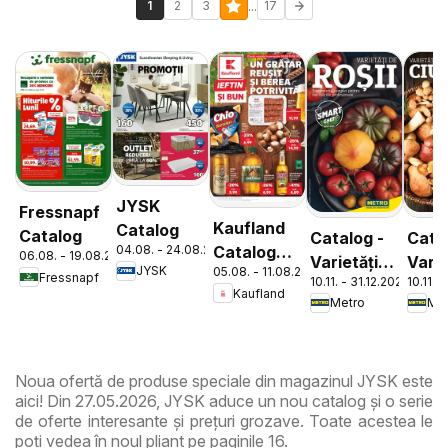
...
1
2
3
17
JYSK
Fressnapf
Kaufland
Catalog
Catalog
Catalog -
Cata
04.08. - 24.08.2026
Catalog
06.08. - 19.08.2026
Varietăți
Varie
JYSK
05.08. - 11.08.2026
Tematic
Fressnapf
10.11. - 31.12.2026
10.11. 
de Roșii
de
Kaufland
Metro
Met
Ciup
Noua ofertă de produse speciale din magazinul JYSK este
aici! Din 27.05.2026, JYSK aduce un nou catalog și o serie
de oferte interesante și prețuri grozave. Toate acestea le
poți vedea în noul pliant pe paginile 16.