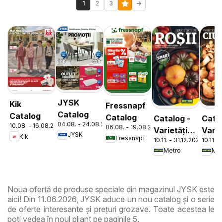
1
2
3
JYSK
Kik
Fressnapf
Catalog
Catalog
Catalog
Catalog -
Cata
04.08. - 24.08.2026
10.08. - 16.08.2026
06.08. - 19.08.2026
Varietăți
Varie
JYSK
Kik
Fressnapf
10.11. - 31.12.2026
10.11. 
de Roșii
de
Metro
Met
Ciup
Noua ofertă de produse speciale din magazinul JYSK este
aici! Din 11.06.2026, JYSK aduce un nou catalog și o serie
de oferte interesante și prețuri grozave. Toate acestea le
poți vedea în noul pliant pe paginile 5.