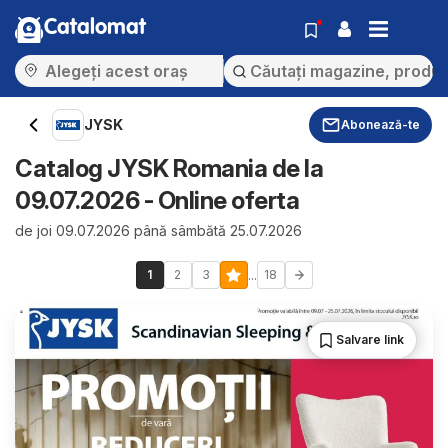
Catalomat
JYSK
Abonează-te
Catalog JYSK Romania de la
09.07.2026 - Online oferta
de joi 09.07.2026 până sâmbătă 25.07.2026
...
1
2
3
18
Salvare link