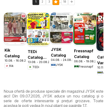
...
1
2
3
18
JYSK
Kik
Fressnapf
TEDi
Catalog
Catalog
Catalog
Cata
Catalog
04.08. - 24.08.2026
10.08. - 16.08.2026
06.08. - 19.08.2026
13.08. - 20.08.2026
Varie
Chitila
JYSK
Kik
Fressnapf
TEDi
10.11. 
de Ro
Met
Noua ofertă de produse speciale din magazinul JYSK este
aici! Din 09.07.2026, JYSK aduce un nou catalog și o
serie de oferte interesante și prețuri grozave. Toate
acestea le poți vedea în noul pliant pe paginile 17.