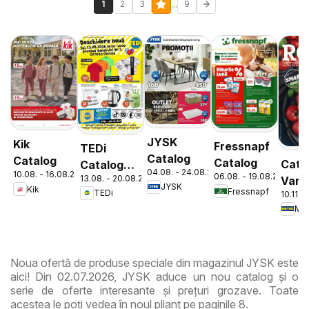
...
1
2
3
9
JYSK
Kik
Fressnapf
TEDi
Catalog
Catalog
Catalog
Cata
Catalog
04.08. - 24.08.2026
10.08. - 16.08.2026
06.08. - 19.08.2026
13.08. - 20.08.2026
Varie
Chitila
JYSK
Kik
Fressnapf
TEDi
10.11. 
de Ro
Met
Noua ofertă de produse speciale din magazinul JYSK este
aici! Din 02.07.2026, JYSK aduce un nou catalog și o
serie de oferte interesante și prețuri grozave. Toate
acestea le poți vedea în noul pliant pe paginile 8.