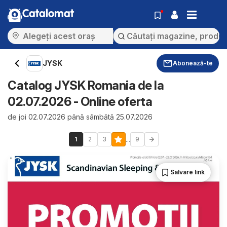
Catalomat
JYSK
Abonează-te
Catalog JYSK Romania de la
02.07.2026 - Online oferta
de joi 02.07.2026 până sâmbătă 25.07.2026
...
1
2
3
9
Salvare link