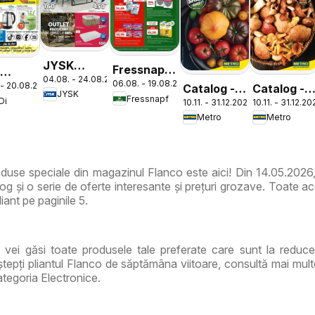
JYSK
Fressnapf
i
04.08. - 24.08.2026
Catalog
06.08. - 19.08.2026
Catalog
 - 20.08.2026
Catalog -
Catalog -
log
JYSK
Fressnapf
Di
10.11. - 31.12.2026
10.11. - 31.12.2
Varietăți
Varietăți
la
Metro
Metro
de Roșii
de Ciuperc
duse speciale din magazinul Flanco este aici! Din 14.05.2026
g și o serie de oferte interesante și prețuri grozave. Toate ac
iant pe paginile 5.
, vei găsi toate produsele tale preferate care sunt la reduce
epți pliantul Flanco de săptămâna viitoare, consultă mai mult
ategoria Electronice.