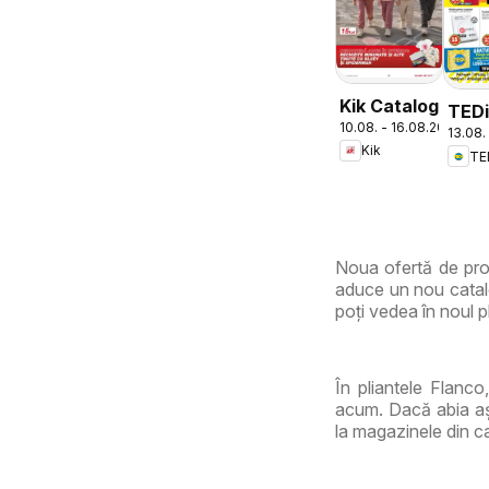
Kik Catalog
TED
10.08. - 16.08.2026
13.08.
Cata
Kik
TE
Chiti
Noua ofertă de pro
aduce un nou catalo
poți vedea în noul pl
În pliantele Flanco
acum. Dacă abia așt
la magazinele din c