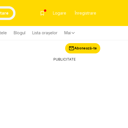
tare
Logare
Înregistrare
tele
Blogul
Lista oraşelor
Mai
Abonează-te
PUBLICITATE