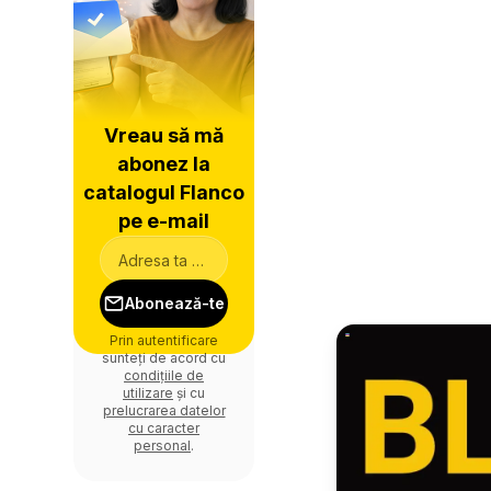
Vreau să mă
abonez la
catalogul Flanco
pe e-mail
Abonează-te
Prin autentificare
sunteți de acord cu
condițiile de
utilizare
și cu
prelucrarea datelor
cu caracter
personal
.