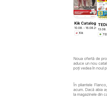
Kik Catalog
TED
10.08. - 16.08.2026
13.08.
Cata
Kik
TE
Chiti
Noua ofertă de pro
aduce un nou catalo
poți vedea în noul pl
În pliantele Flanco
acum. Dacă abia așt
la magazinele din c