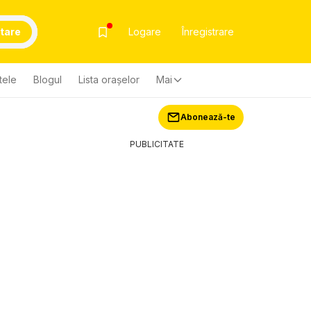
tare
Logare
Înregistrare
tele
Blogul
Lista oraşelor
Mai
Abonează-te
PUBLICITATE