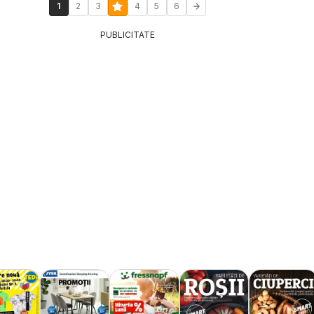
1
2
3
4
5
6
PUBLICITATE