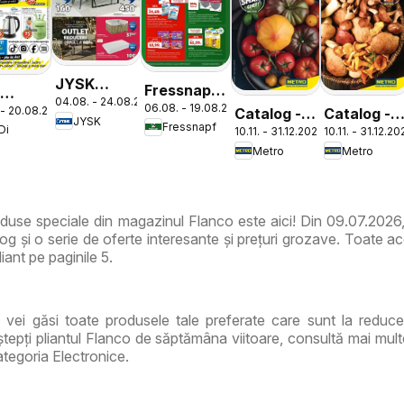
JYSK
Fressnapf
i
04.08. - 24.08.2026
Catalog
06.08. - 19.08.2026
Catalog
 - 20.08.2026
Catalog -
Catalog -
log
JYSK
Fressnapf
Di
10.11. - 31.12.2026
10.11. - 31.12.2
Varietăți
Varietăți
la
Metro
Metro
de Roșii
de Ciuperc
duse speciale din magazinul Flanco este aici! Din 09.07.2026
g și o serie de oferte interesante și prețuri grozave. Toate ac
iant pe paginile 5.
, vei găsi toate produsele tale preferate care sunt la reduce
epți pliantul Flanco de săptămâna viitoare, consultă mai mult
ategoria Electronice.