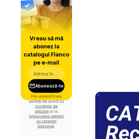
Vreau să mă
abonez la
catalogul Flanco
pe e-mail
Abonează-te
Prin autentificare
sunteți de acord cu
condițiile de
utilizare
și cu
prelucrarea datelor
cu caracter
personal
.