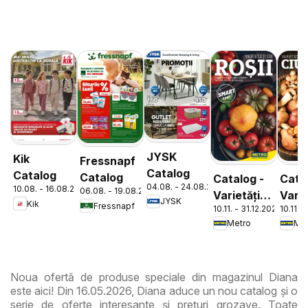
JYSK
Kik
Fressnapf
Catalog
Catalog
Catalog
Catalog -
Cata
04.08. - 24.08.2026
10.08. - 16.08.2026
06.08. - 19.08.2026
Varietăți
Varie
JYSK
Kik
Fressnapf
10.11. - 31.12.2026
10.11. 
de Roșii
de
Metro
Met
Ciup
Noua ofertă de produse speciale din magazinul Diana
este aici! Din 16.05.2026, Diana aduce un nou catalog și o
serie de oferte interesante și prețuri grozave. Toate