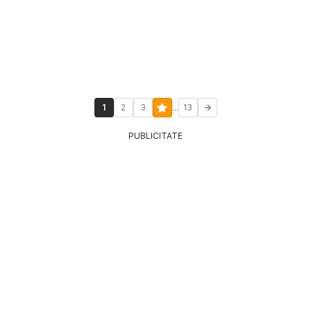
...
1
2
3
13
PUBLICITATE