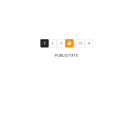
...
1
2
3
13
PUBLICITATE