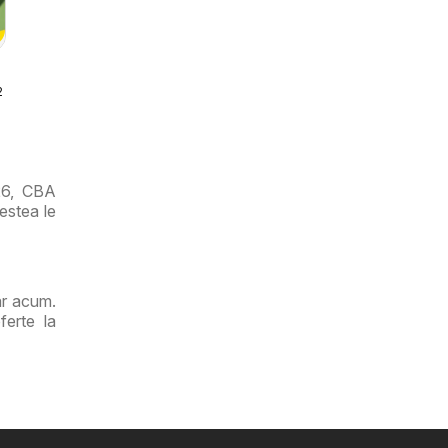
026
ri
26, CBA
estea le
ar acum.
ferte la