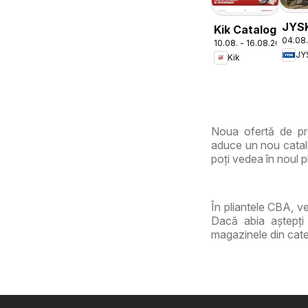
JYS
Kik Catalog
04.08.
Cata
10.08. - 16.08.2026
JY
Kik
Noua ofertă de pr
aduce un nou catalo
poți vedea în noul pl
În pliantele CBA, v
Dacă abia aștepți
magazinele din cate