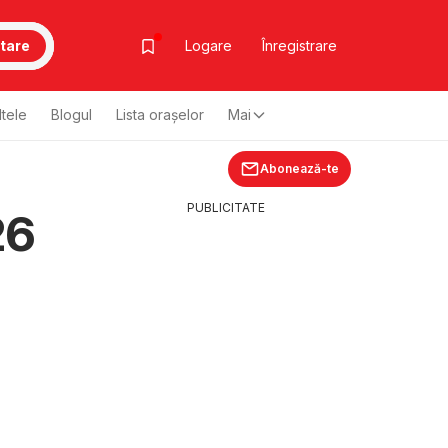
tare
Logare
Înregistrare
ltele
Blogul
Lista oraşelor
Mai
Abonează-te
PUBLICITATE
26