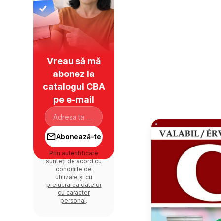
Vreau să mă
abonez la
catalogul CBA
pe e-mail
Abonează-te
Prin autentificare
sunteți de acord cu
condițiile de
utilizare
și cu
prelucrarea datelor
cu caracter
personal
.