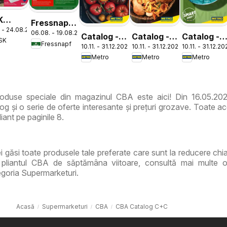
K
Fressnapf
 - 24.08.2026
log
06.08. - 19.08.2026
Catalog
Catalog -
Catalog -
Catalog -
SK
Fressnapf
10.11. - 31.12.2026
10.11. - 31.12.2026
10.11. - 31.12.2
Varietăți
Varietăți
ReView
Metro
Metro
Metro
de Roșii
de Ciuperci
Tendințe și
Recomandă
oduse speciale din magazinul CBA este aici! Din 16.05.20
g și o serie de oferte interesante și prețuri grozave. Toate ac
iant pe paginile 8.
ei găsi toate produsele tale preferate care sunt la reducere chi
 pliantul CBA de săptămâna viitoare, consultă mai multe o
goria Supermarketuri.
Acasă
Supermarketuri
CBA
CBA Catalog C+C