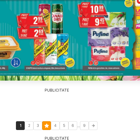
PUBLICITATE
...
1
2
3
4
5
6
9
PUBLICITATE