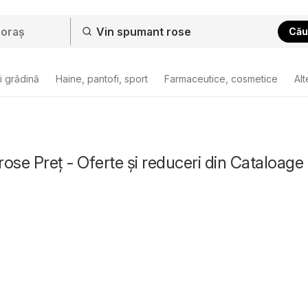
Cău
i grădină
Haine, pantofi, sport
Farmaceutice, cosmetice
Alt
ose Preț - Oferte și reduceri din Cataloage