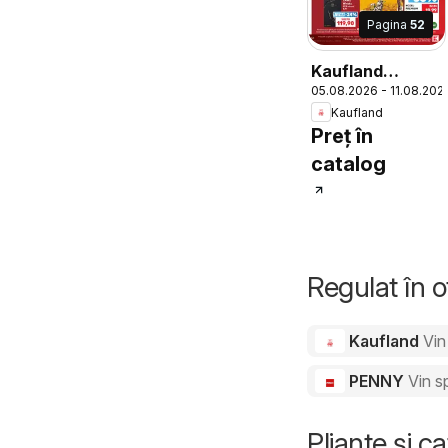
Pagina
52
Kaufland
05.08.2026 - 11.08.202
Catalog
Kaufland
Preț în
catalog
Regulat în 
Kaufland
Vin
PENNY
Vin s
Pliante și c