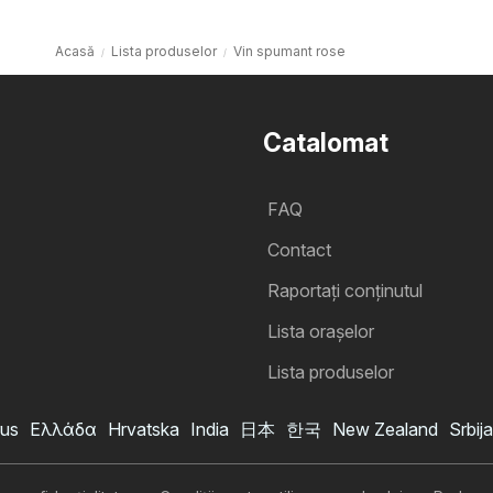
Acasă
Lista produselor
Vin spumant rose
Catalomat
FAQ
Contact
Raportați conținutul
Lista oraşelor
Lista produselor
us
Ελλάδα
Hrvatska
India
日本
한국
New Zealand
Srbija