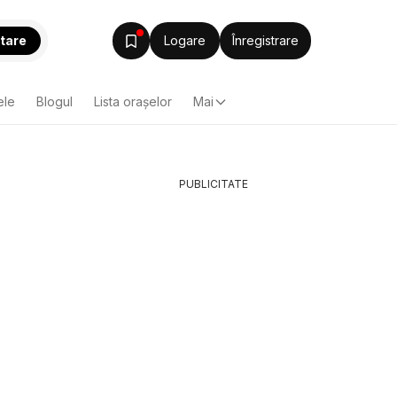
tare
Logare
Înregistrare
ele
Blogul
Lista oraşelor
Mai
PUBLICITATE