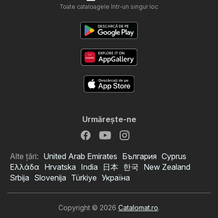
Toate cataloagele într-un singur loc
Urmăreşte-ne
Alte țări:
United Arab Emirates
България
Cyprus
Ελλάδα
Hrvatska
India
日本
한국
New Zealand
Srbija
Slovenija
Türkiye
Україна
Copyright © 2026
Catalomat.ro
.