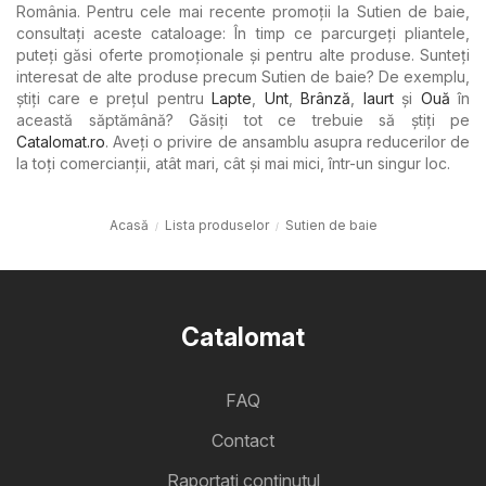
România. Pentru cele mai recente promoții la Sutien de baie,
consultați aceste cataloage: În timp ce parcurgeți pliantele,
puteți găsi oferte promoționale și pentru alte produse. Sunteți
interesat de alte produse precum Sutien de baie? De exemplu,
știți care e prețul pentru
Lapte
,
Unt
,
Brânză
,
Iaurt
şi
Ouă
în
această săptămână? Găsiți tot ce trebuie să știți pe
Catalomat.ro
. Aveți o privire de ansamblu asupra reducerilor de
la toți comercianții, atât mari, cât și mai mici, într-un singur loc.
Acasă
Lista produselor
Sutien de baie
Catalomat
FAQ
Contact
Raportați conținutul