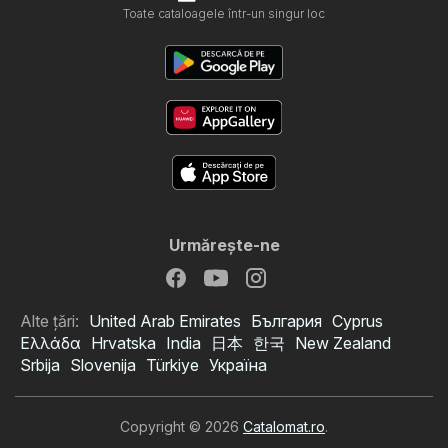
Toate cataloagele într-un singur loc
Urmăreşte-ne
Alte țări:
United Arab Emirates
България
Cyprus
Ελλάδα
Hrvatska
India
日本
한국
New Zealand
Srbija
Slovenija
Türkiye
Україна
Copyright © 2026
Catalomat.ro
.