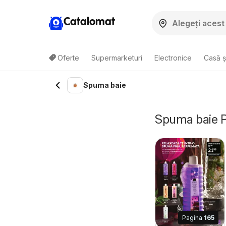
Catalomat
Oferte
Supermarketuri
Electronice
Casă ș
Spuma baie
Spuma baie Pr
Pagina
165