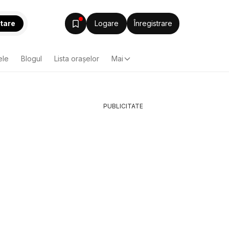
tare
Logare
Înregistrare
ele
Blogul
Lista oraşelor
Mai
PUBLICITATE