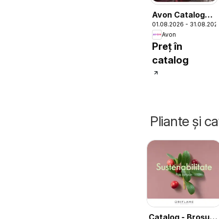
Avon Catalog
01.08.2026 - 31.08.202
08 2026
Avon
Preț în
catalog
Pliante și c
Catalog - Broșură