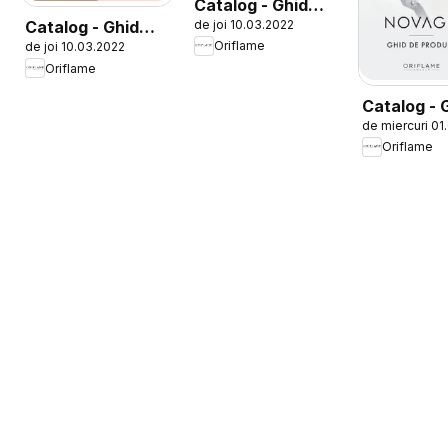
Catalog - Ghid
de joi 10.03.2022
Catalog - Ghid
Baby O
Oriflame
de joi 10.03.2022
Oncolour
Oriflame
Catalog - 
de miercuri 01
NOVAGE+
Oriflame