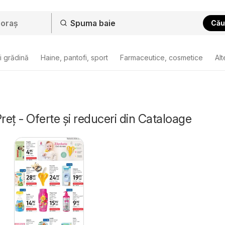
Cău
i grădină
Haine, pantofi, sport
Farmaceutice, cosmetice
Alt
eț - Oferte și reduceri din Cataloage