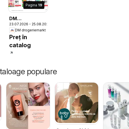
Pagina
19
6
DM
23.07.2026 - 25.08.2026
drogeriemarkt
DM drogeriemarkt
Catalog
Preț în
catalog
ataloage populare