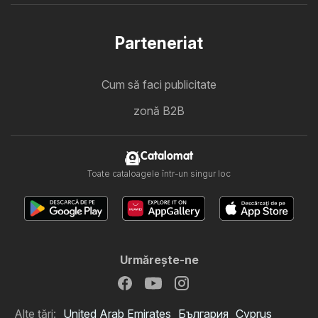
Parteneriat
Cum să faci publicitate
zonă B2B
Catalomat
Toate cataloagele într-un singur loc
Urmăreşte-ne
Alte țări:
United Arab Emirates
България
Cyprus