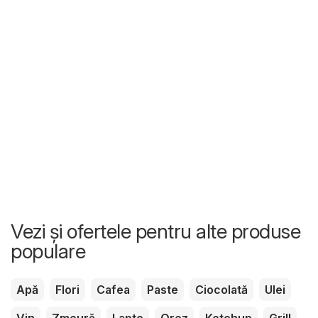
Vezi și ofertele pentru alte produse
populare
Apă
Flori
Cafea
Paste
Ciocolată
Ulei
Vin
Zmeură
Lapte
Orez
Ketchup
Grill