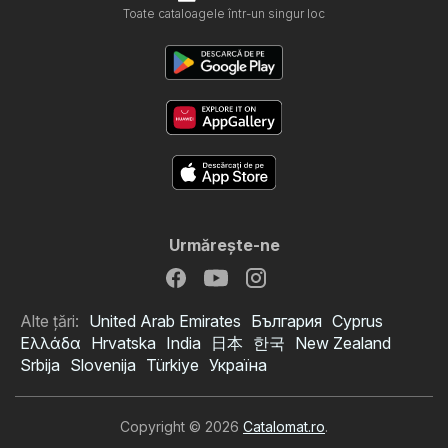
Toate cataloagele într-un singur loc
Urmăreşte-ne
Alte țări:
United Arab Emirates
България
Cyprus
Ελλάδα
Hrvatska
India
日本
한국
New Zealand
Srbija
Slovenija
Türkiye
Україна
Copyright © 2026
Catalomat.ro
.