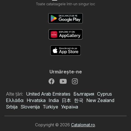
Toate cataloagele într-un singur loc
Urmăreşte-ne
Alte țări:
United Arab Emirates
България
Cyprus
Ελλάδα
Hrvatska
India
日本
한국
New Zealand
Srbija
Slovenija
Türkiye
Україна
Copyright © 2026
Catalomat.ro
.