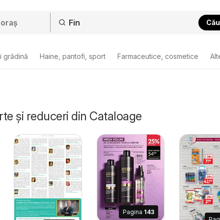
Cău
i grădină
Haine, pantofi, sport
Farmaceutice, cosmetice
Alt
rte și reduceri din Cataloage
Pagina
143
Pag