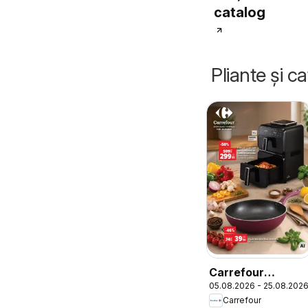
catalog
Pliante și c
Carrefour
05.08.2026 - 25.08.202
Catalog Nonfood
Carrefour