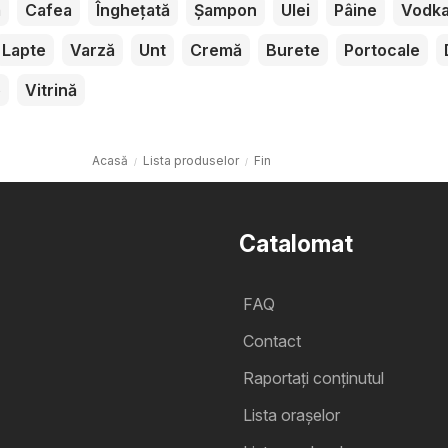
m
Cafea
Înghețată
Șampon
Ulei
Pâine
Vodk
Lapte
Varză
Unt
Cremă
Burete
Portocale
e
Vitrină
Acasă
Lista produselor
Fin
Catalomat
FAQ
Contact
Raportați conținutul
Lista oraşelor