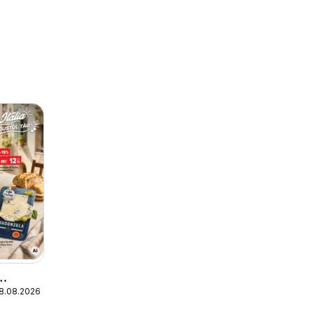
18.08.2026
ecial
ek