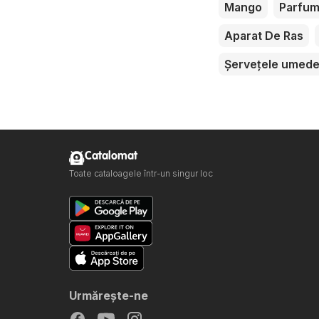
Mango
Parfu
Aparat De Ras
Șervețele umed
Catalomat
Toate cataloagele într-un singur loc
Urmăreşte-ne