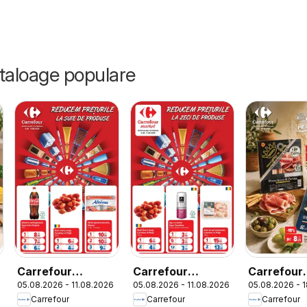
ataloage populare
Carrefour
Carrefour
Carrefour
6
05.08.2026 - 11.08.2026
05.08.2026 - 11.08.2026
05.08.2026 - 
Catalog
Catalog Market
Catalog Sp
Carrefour
Carrefour
Carrefour
Italian we