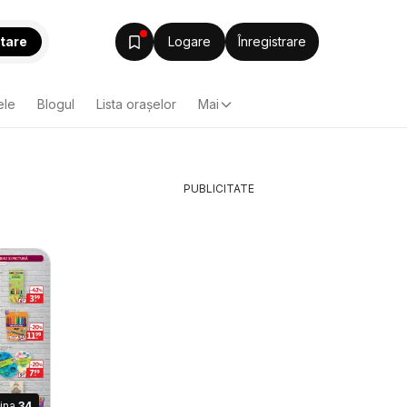
tare
Logare
Înregistrare
ele
Blogul
Lista oraşelor
Mai
PUBLICITATE
ina
34