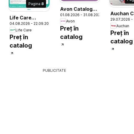
Pagina
8
Avon Catalog
Auchan C
01.08.2026 - 31.08.2026
08 2026
Life Care
29.07.2026 -
Avon
04.08.2026 - 22.09.2026
Catalog
Auchan
Preț în
6
Life Care
Preț în
catalog
Preț în
catalog
catalog
PUBLICITATE