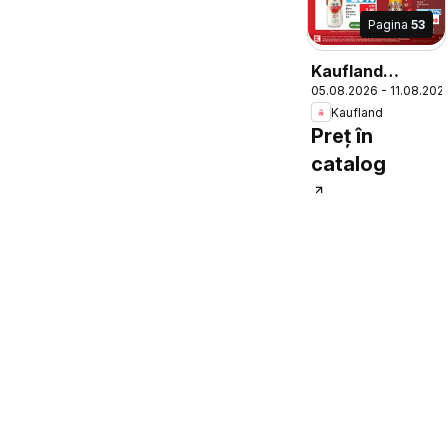
Pagina
53
Kaufland
05.08.2026 - 11.08.202
Catalog
Kaufland
Preț în
catalog