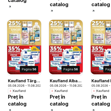
catalog
catalog
catalog
Pagina
56
Pagina
56
Pag
Kaufland Târgu
Kaufland Alba
Kaufland
6
05.08.2026 - 11.08.2026
05.08.2026 - 11.08.2026
05.08.2026 -
Jiu
Iulia
Kaufland
Kaufland
Kaufland
Preț în
Preț în
Preț în
catalog
catalog
catalog