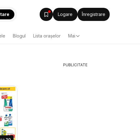
tare
Logare
Înregistrare
ele
Blogul
Lista oraşelor
Mai
PUBLICITATE
ina
20