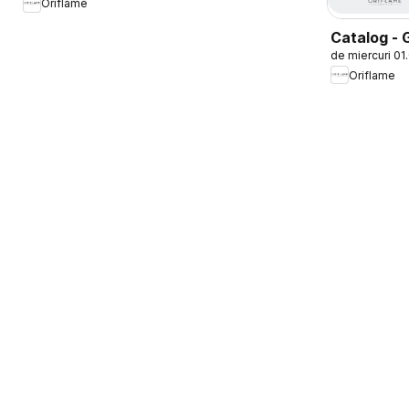
Oriflame
Catalog - 
de miercuri 01
NOVAGE+
Oriflame