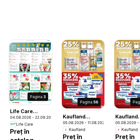
Pagina
3
Pagina
56
Pag
Life Care
Kaufland
Kaufland
04.08.2026 - 22.09.2026
Catalog
6
05.08.2026 - 11.08.2026
05.08.2026 -
Domnesti
Sovata
Life Care
Kaufland
Kaufland
Preț în
Preț în
Preț în