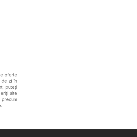
te oferte
de zi în
t, puteți
riți alte
ri precum
.