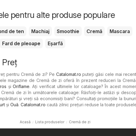
tele pentru alte produse populare
ond de ten
Machiaj
Smoothie
Cremă
Mascara
Fard de pleoape
Eșarfă
 Preț
preț pentru Cremă de zi? Pe
Catalomat.ro
puteți găsi cele mai recen
rele magazine de Cremă de zi oferă în prezent reduceri la Cremă 
ros
şi
Oriflame
. Ați verificat ultimele lor cataloage? În acest momen
Cremă de zi în următoarele cataloage: Răsfoiți-le astăzi și descope
mpărături și vreți să economisiți bani? Consultați promoțiile la bunu
urt
şi
Ouă
.
Catalomat.ro
caută zilnic prețuri reduse la toate produsele
Acasă
Lista produselor
Cremă de zi