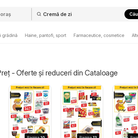
Cău
i grădină
Haine, pantofi, sport
Farmaceutice, cosmetice
Alt
reț - Oferte și reduceri din Cataloage
Pagina
10
Pagina
13
Pag