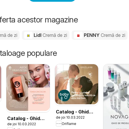
oferta acestor magazine
mă de zi
Lidl
Cremă de zi
PENNY
Cremă de zi
ataloage populare
Catalog - Ghid
de joi 10.03.2022
Catalog - Ghid
Baby O
Oriflame
de joi 10.03.2022
Oncolour