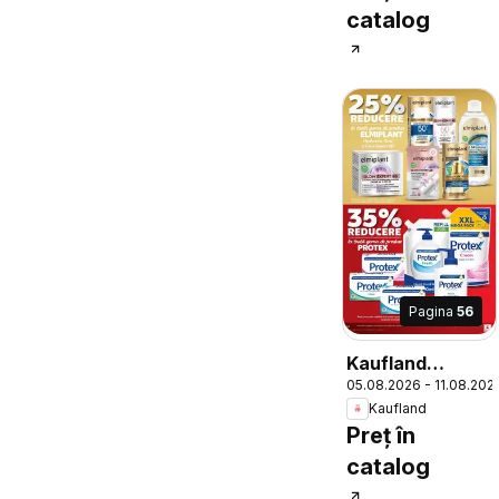
catalog
Pagina
56
Kaufland
05.08.2026 - 11.08.202
Sfântu
Kaufland
Gheorghe
Preț în
catalog