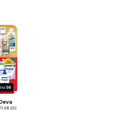
ina
56
 Deva
 11.08.2026