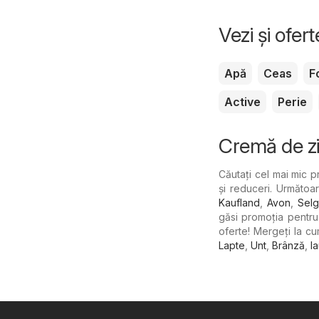
Vezi și ofer
Apă
Ceas
F
Active
Perie
Cremă de zi
Căutați cel mai mic 
și reduceri. Următoa
Kaufland
,
Avon
,
Selg
găsi promoția pentru 
oferte! Mergeți la cu
Lapte
,
Unt
,
Brânză
,
Ia