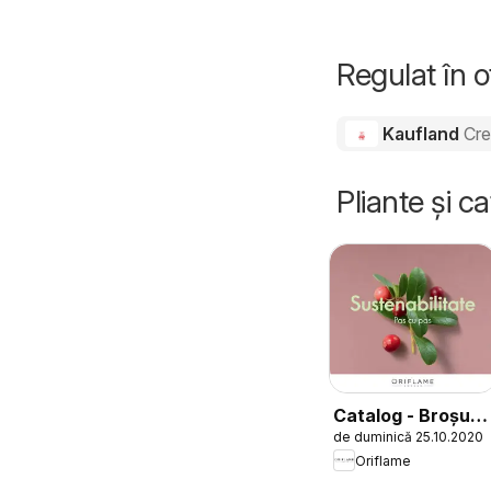
Regulat în 
Kaufland
Cre
Pliante și c
Catalog - Broșură
de duminică 25.10.2020
Sustenabilitate
Oriflame