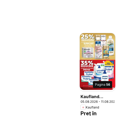
Pagina
56
Kaufland
05.08.2026 - 11.08.202
Catalog
Kaufland
Preț în