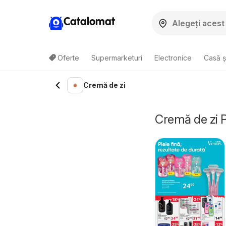
Catalomat
Oferte
Supermarketuri
Electronice
Casă ș
Cremă de zi
Cremă de zi P