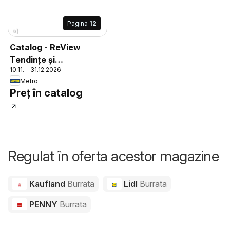
Pagina
12
Catalog - ReView
Tendințe și
10.11. - 31.12.2026
Recomandări
Metro
Preț în catalog
Regulat în oferta acestor magazine
Kaufland
Burrata
Lidl
Burrata
PENNY
Burrata