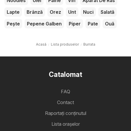
Noodles
Ulei
Pâine
Vin
Aparat De Ras
Lapte
Brânză
Orez
Unt
Nuci
Salată
Pește
Pepene Galben
Piper
Pate
Ouă
Acasă
Lista produselor
Burrata
Catalomat
FAQ
Contact
Raportați conținutul
Lista oraşelor