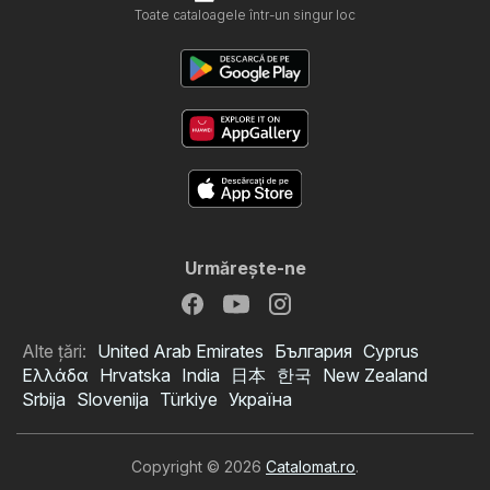
Toate cataloagele într-un singur loc
Urmăreşte-ne
Alte țări:
United Arab Emirates
България
Cyprus
Ελλάδα
Hrvatska
India
日本
한국
New Zealand
Srbija
Slovenija
Türkiye
Україна
Copyright © 2026
Catalomat.ro
.