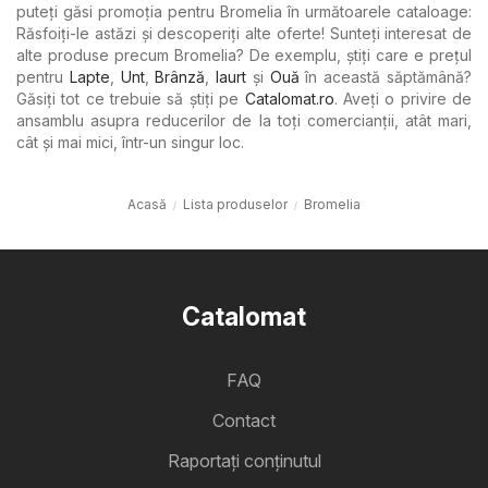
puteți găsi promoția pentru Bromelia în următoarele cataloage:
Răsfoiți-le astăzi și descoperiți alte oferte! Sunteți interesat de
alte produse precum Bromelia? De exemplu, știți care e prețul
pentru
Lapte
,
Unt
,
Brânză
,
Iaurt
şi
Ouă
în această săptămână?
Găsiți tot ce trebuie să știți pe
Catalomat.ro
. Aveți o privire de
ansamblu asupra reducerilor de la toți comercianții, atât mari,
cât și mai mici, într-un singur loc.
Acasă
Lista produselor
Bromelia
Catalomat
FAQ
Contact
Raportați conținutul