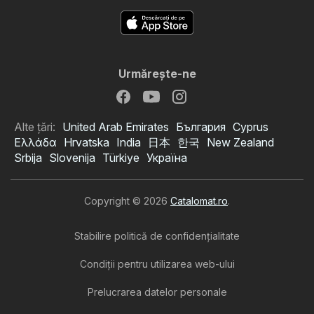
Urmăreşte-ne
Alte țări:
United Arab Emirates
България
Cyprus
Ελλάδα
Hrvatska
India
日本
한국
New Zealand
Srbija
Slovenija
Türkiye
Україна
Copyright © 2026
Catalomat.ro
.
Stabilire politică de confidenţialitate
Condiţii pentru utilizarea web-ului
Prelucrarea datelor personale