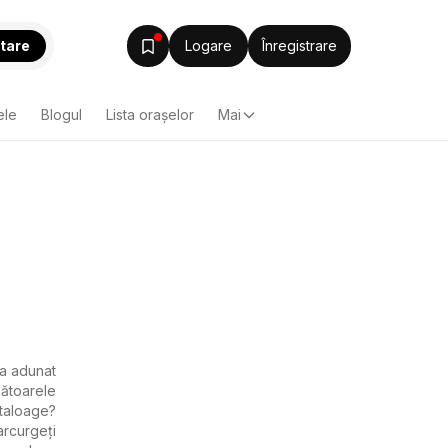
tare
Logare
Înregistrare
ele
Blogul
Lista oraşelor
Mai
a adunat
ătoarele
ataloage?
arcurgeți