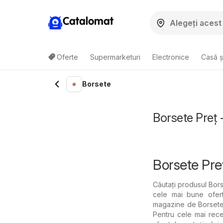
Catalomat
Oferte
Supermarketuri
Electronice
Casă ș
Borsete
Borsete Preț 
Borsete Pre
Căutați produsul Borse
cele mai bune ofert
magazine de Borsete o
Pentru cele mai rece