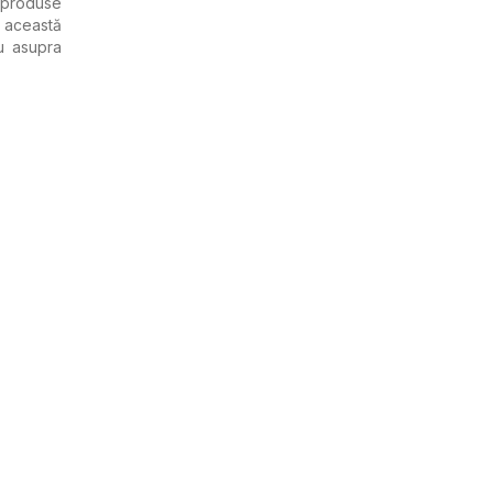
e produse
 această
u asupra