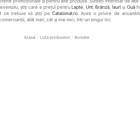
i oferte promoționale și pentru alte produse. Sunteți interesat de alt
xemplu, știți care e prețul pentru
Lapte
,
Unt
,
Brânză
,
Iaurt
şi
Ouă
în
t ce trebuie să știți pe
Catalomat.ro
. Aveți o privire de ansambl
comercianții, atât mari, cât și mai mici, într-un singur loc.
Acasă
Lista produselor
Borsete