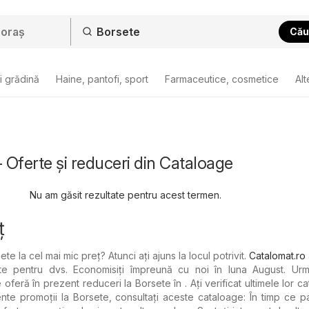
Cău
i grădină
Haine, pantofi, sport
Farmaceutice, cosmetice
Alt
- Oferte și reduceri din Cataloage
Nu am găsit rezultate pentru acest termen.
ț
te la cel mai mic preț? Atunci ați ajuns la locul potrivit.
Catalomat.ro
e pentru dvs. Economisiți împreună cu noi în luna August. Urm
feră în prezent reduceri la Borsete în . Ați verificat ultimele lor c
nte promoții la Borsete, consultați aceste cataloage: În timp ce p