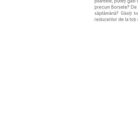
pliantele, puteți găs
precum Borsete? De e
săptămână? Găsiți to
reducerilor de la toți 