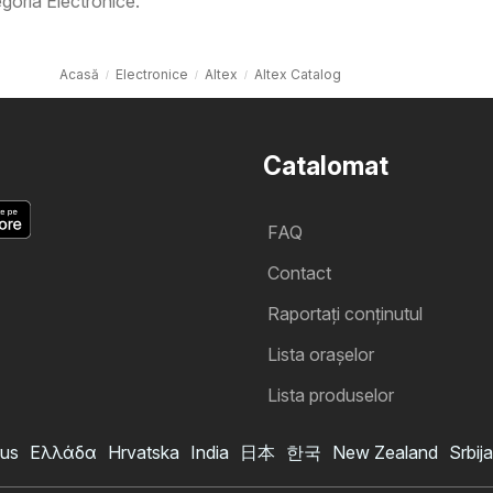
goria Electronice.
Acasă
Electronice
Altex
Altex Catalog
Catalomat
FAQ
Contact
Raportați conținutul
Lista oraşelor
Lista produselor
us
Ελλάδα
Hrvatska
India
日本
한국
New Zealand
Srbija
Catalog Altex