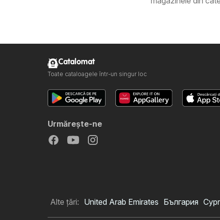
magazinele din cate
Catalomat
Toate cataloagele într-un singur loc
Urmăreşte-ne
Alte țări:
United Arab Emirates
България
Cypr