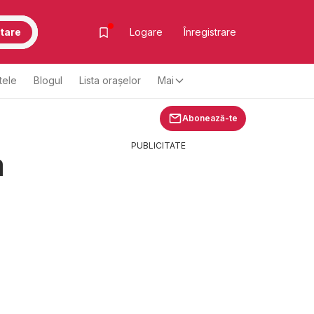
tare
Logare
Înregistrare
tele
Blogul
Lista oraşelor
Mai
Abonează-te
PUBLICITATE
a