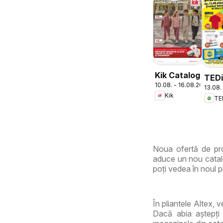
Kik Catalog
TED
10.08. - 16.08.2026
13.08.
Cata
Kik
TE
Chiti
Noua ofertă de pro
aduce un nou catalo
poți vedea în noul pl
În pliantele Altex, 
Dacă abia aștepți 