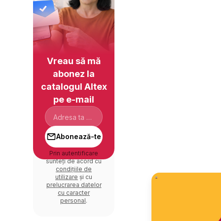
Vreau să mă
abonez la
catalogul Altex
pe e-mail
Abonează-te
Prin autentificare
sunteți de acord cu
condițiile de
utilizare
și cu
prelucrarea datelor
cu caracter
personal
.