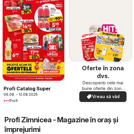
Oferte în zona
dvs.
Descoperiți cele mai
Profi Catalog Super
bune oferte din zona
dumneavoastră
06.08. - 12.08.2026
Vreau să văd
Profi
Profi Zimnicea - Magazine în oraş şi
împrejurimi