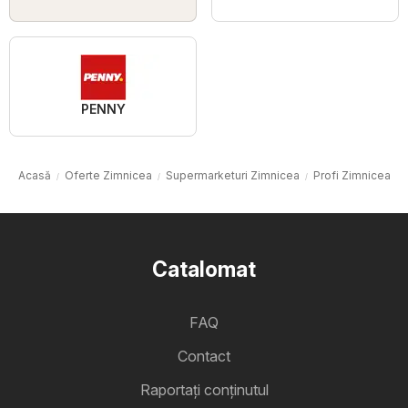
PENNY
Acasă
Oferte Zimnicea
Supermarketuri Zimnicea
Profi Zimnicea
Catalomat
FAQ
Contact
Raportați conținutul