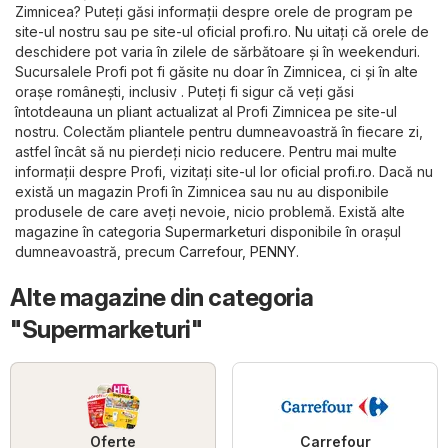
Zimnicea? Puteți găsi informații despre orele de program pe
site-ul nostru sau pe site-ul oficial
profi.ro
. Nu uitați că orele de
deschidere pot varia în zilele de sărbătoare și în weekenduri.
Sucursalele Profi pot fi găsite nu doar în Zimnicea, ci și în alte
orașe românești, inclusiv . Puteți fi sigur că veți găsi
întotdeauna un pliant actualizat al Profi Zimnicea pe site-ul
nostru. Colectăm pliantele pentru dumneavoastră în fiecare zi,
astfel încât să nu pierdeți nicio reducere. Pentru mai multe
informații despre Profi, vizitați site-ul lor oficial
profi.ro
. Dacă nu
există un magazin Profi în Zimnicea sau nu au disponibile
produsele de care aveți nevoie, nicio problemă. Există alte
magazine în categoria
Supermarketuri
disponibile în orașul
dumneavoastră, precum
Carrefour
,
PENNY
.
Alte magazine din categoria
"Supermarketuri"
Oferte
Carrefour